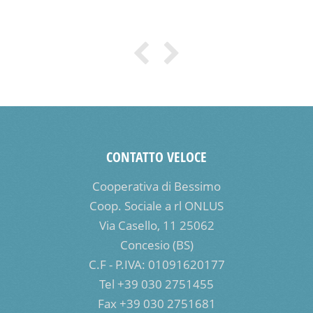
CONTATTO VELOCE
Cooperativa di Bessimo
Coop. Sociale a rl ONLUS
Via Casello, 11 25062
Concesio (BS)
C.F - P.IVA: 01091620177
Tel +39 030 2751455
Fax +39 030 2751681