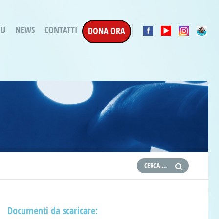
TU
NEWS
CONTATTI
DONA ORA
a Esecuzione Penale
ratori per attività
oterapica
e la Terapia
etti in corso
etti conclusi
Documenti da scaricare: