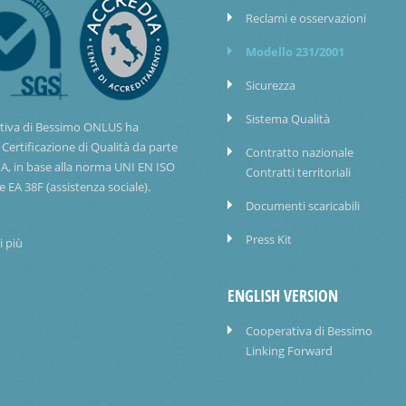
Reclami e osservazioni
Modello 231/2001
Sicurezza
Sistema Qualità
tiva di Bessimo ONLUS ha
 Certificazione di Qualità da parte
Contratto nazionale
IA, in base alla norma UNI EN ISO
Contratti territoriali
e EA 38F (assistenza sociale).
Documenti scaricabili
Press Kit
i più
ENGLISH VERSION
Cooperativa di Bessimo
Linking Forward