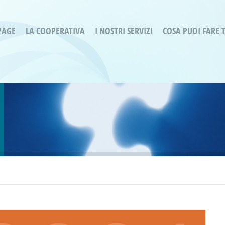
PAGE
LA COOPERATIVA
I NOSTRI SERVIZI
COSA PUOI FARE 
Servizi residenziali
Are
Bassa Intensità
Labo
Bessimo Due
erg
Servizio Fantasina:
Oltr
Regina di Cuori
Prog
Servizi di Inclusione Sociale
Prog
SMI Gli Acrobati – Lallio
Housing Sociale