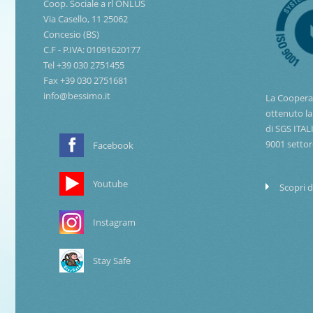
Coop. Sociale a rl ONLUS
Via Casello, 11 25062
Concesio (BS)
C.F - P.IVA: 01091620177
Tel +39 030 2751455
Fax +39 030 2751681
info@bessimo.it
La Coopera
ottenuto la
di SGS ITAL
9001 settor
Facebook
Youtube
Scopri d
Instagram
Stay Safe