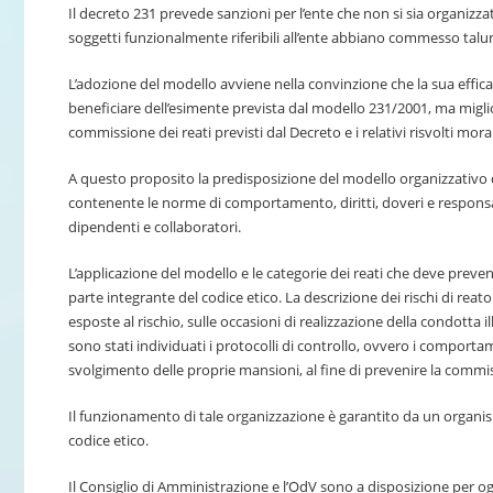
Il decreto 231 prevede sanzioni per l’ente che non si sia organizz
soggetti funzionalmente riferibili all’ente abbiano commesso taluno
L’adozione del modello avviene nella convinzione che la sua effic
beneficiare dell’esimente prevista dal modello 231/2001, ma migliori,
commissione dei reati previsti dal Decreto e i relativi risvolti mor
A questo proposito la predisposizione del modello organizzativo d
contenente le norme di comportamento, diritti, doveri e responsabil
dipendenti e collaboratori.
L’applicazione del modello e le categorie dei reati che deve preven
parte integrante del codice etico. La descrizione dei rischi di reat
esposte al rischio, sulle occasioni di realizzazione della condotta i
sono stati individuati i protocolli di controllo, ovvero i comporta
svolgimento delle proprie mansioni, al fine di prevenire la commis
Il funzionamento di tale organizzazione è garantito da un organism
codice etico.
Il Consiglio di Amministrazione e l’OdV sono a disposizione per 