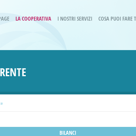
PAGE
LA COOPERATIVA
I NOSTRI SERVIZI
COSA PUOI FARE 
Servizi residenziali
Are
Bassa Intensità
Labo
Bessimo Due
erg
Servizio Fantasina:
Oltr
RENTE
Regina di Cuori
Prog
Servizi di Inclusione Sociale
Prog
SMI Gli Acrobati – Lallio
Housing Sociale
te
BILANCI