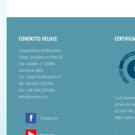
CONTATTO VELOCE
CERTIFIC
Cooperativa di Bessimo
Coop. Sociale a rl ONLUS
Via Casello, 11 25062
Concesio (BS)
C.F - P.IVA: 01091620177
Tel +39 030 2751455
Fax +39 030 2751681
info@bessimo.it
La Coopera
ottenuto la
di SGS ITAL
9001 settor
Facebook
Youtube