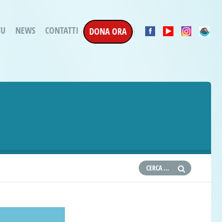
TU
NEWS
CONTATTI
DONA ORA
a Esecuzione Penale
ratori per attività
oterapica
e la Terapia
etti in corso
etti conclusi