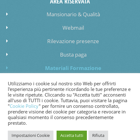
AREA RISERVATA
Mansionario & Qualità
Webmail
Rilevazione presenze
Busta paga
Materiali Formazione
Inserimento dati lista di attesa
Utilizziamo i cookie sul nostro sito Web per offrirti
l'esperienza più pertinente ricordando le tue preferenze e
le visite ripetute. Cliccando su "Accetta tutti" acconsenti
all'uso di TUTTI i cookie. Tuttavia, puoi visitare la pagina
"
Cookie Policy
" per fornire un consenso controllato,
prendere visione dei cookie per categoria e revocare in
COOKIE POLICY
PRIVACY POLICY
WHISTLEBLOWING
qualsiasi momento il consenso precedentemente
prestato.
FATTURAZIONE ELETTRONICA
Impostazioni Cookie
Accetta tutti
Rifiuta
© 2024 Copyright Cooperativa di Bessimo