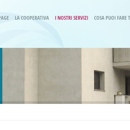
PAGE
LA COOPERATIVA
I NOSTRI SERVIZI
COSA PUOI FARE 
Servizi residenziali
Are
Bassa Intensità
Labo
Bessimo Due
erg
Servizio Fantasina:
Oltr
Regina di Cuori
Prog
Servizi di Inclusione Sociale
Prog
SMI Gli Acrobati – Lallio
Housing Sociale