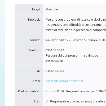
Target
Maschile
Tipologia
Persone con problemi di tossico e alcol dip
residenziali, con difficoltà di sostentamento
criteri di esclusione la presenza di comporta
Indirizzo
Via Nazionale 12 – Bessimo Superiore di Da
Telefono
0364.53.63.14
Responsabile di programma e di sede :
345.9903348
Fax
0364.53.63.14
Email
bassaintensita@bessimo.it
Posti accreditati
8 posti D.G.R. Regione Lombardia n° 10902
Staff
Un Responsabile di programma e di sede e