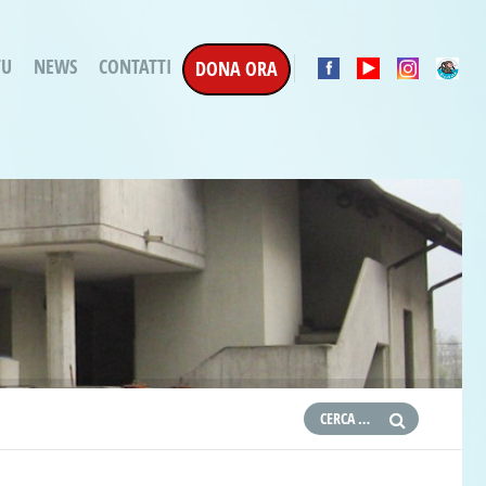
TU
NEWS
CONTATTI
DONA ORA
a Esecuzione Penale
ratori per attività
oterapica
e la Terapia
etti in corso
etti conclusi