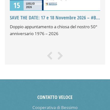
15
LUGLIO
2026
SAVE THE DATE: 17 e 18 Novembre 2026 – #Bessimo50
Al 
e
Doppio appuntamento a chiosa del nostro 50°
La 
anniversario 1976 – 2026
rip
CONTATTO VELOCE
Cooperativa di Bessimo