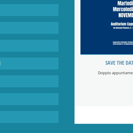
mbre 2026 – #Bessimo50
I
ro 50° anniversario 1976 – 2026
La biciclettata che, 