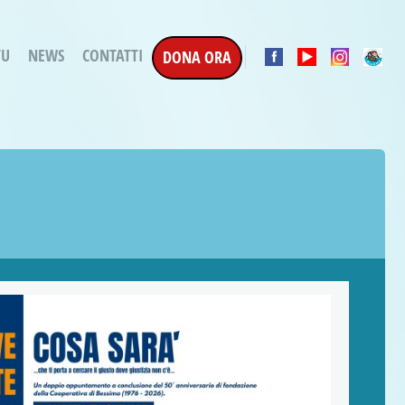
TU
NEWS
CONTATTI
DONA ORA
a Esecuzione Penale
ratori per attività
oterapica
e la Terapia
etti in corso
etti conclusi