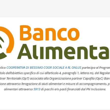
blico
COOPERATIVA DI BESSIMO COOP. SOCIALE A RL ONLUS
partecipa al Prog
olo dell’obiettivo specifico di cui all’articolo 4, paragrafo 1, lettera m), del
Regolam
tner Territoriale (OpT) associata alla Organizzazione partner
Capofila (OpC) Banc
one attraverso l’erogazione di aiuti alimentari e misure di accompagnamento, per
alimentari attraverso
5913
di pacchi e/o pasti finanziati dal PN Inclusione.