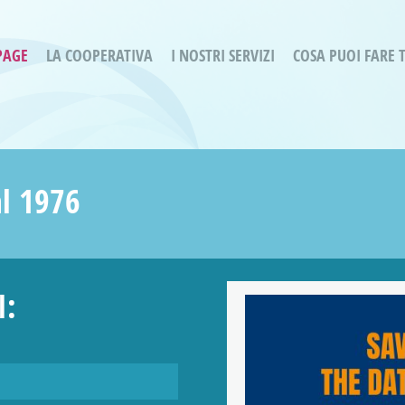
PAGE
LA COOPERATIVA
I NOSTRI SERVIZI
COSA PUOI FARE 
Servizi residenziali
Are
Bassa Intensità
Labo
Bessimo Due
erg
Servizio Fantasina:
Oltr
l 1976
Regina di Cuori
Prog
Servizi di Inclusione Sociale
Prog
SMI Gli Acrobati – Lallio
I:
Housing Sociale