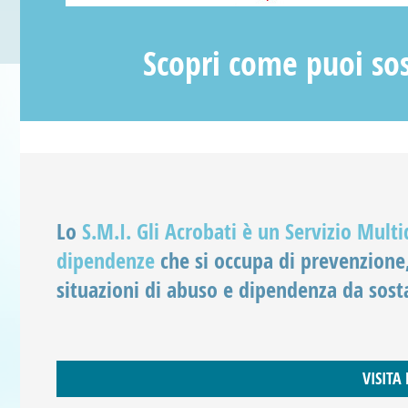
Scopri come puoi so
Lo
S.M.I. Gli Acrobati è un Servizio Mult
dipendenze
che si occupa di prevenzione,
situazioni di abuso e dipendenza da sostan
VISITA