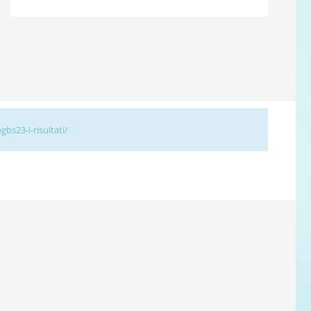
gbs23-i-risultati/