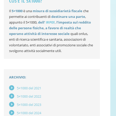
COS’È IL 5X1000?
Il
5×1000
è una
misura di sussidiarietà fiscale
che
permette ai contribuenti di
destinare una parte
,
appunto il 5×1000,
dell’
IRPEF
, l’imposta sul reddito
delle persone fisiche
,
a favore di realtà che
operano attività di interesse sociale
quali onlus,
enti di ricerca scientifica e sanitaria, associazioni di
volontariato, enti associativi di promozione sociale che
svolgono attività socialmente utili.
ARCHIVIO:
5×1000 del 2021
5×1000 del 2022
5×1000 del 2023
5×1000 del 2024