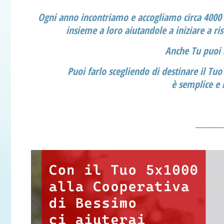
Ogni anno incontriamo e accogliamo circa 4000 
insieme a loro aiutandole a iniziare a ri
Anche Tu puoi a
Puoi farlo scegliendo di destinare il Tu
è semplice e 
_________