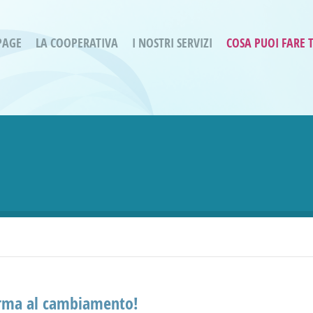
PAGE
LA COOPERATIVA
I NOSTRI SERVIZI
COSA PUOI FARE 
Servizi residenziali
Are
Bassa Intensità
Labo
Bessimo Due
erg
Servizio Fantasina:
Oltr
Regina di Cuori
Prog
Servizi di Inclusione Sociale
Prog
SMI Gli Acrobati – Lallio
Housing Sociale
orma al cambiamento!