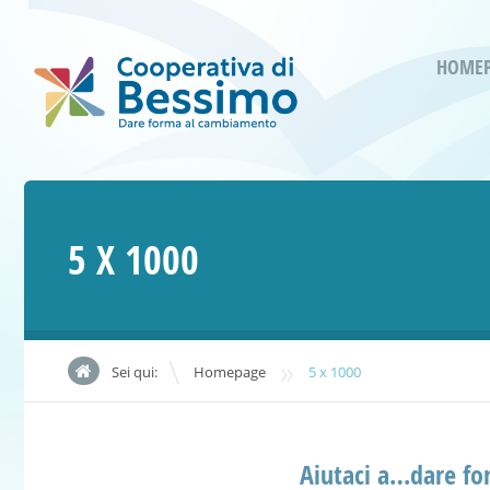
HOME
5 X 1000
»
Sei qui:
Homepage
5 x 1000
Aiutaci a…dare f