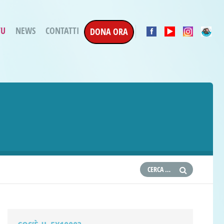
TU
NEWS
CONTATTI
DONA ORA
a Esecuzione Penale
ratori per attività
oterapica
e la Terapia
etti in corso
etti conclusi