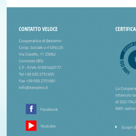
CONTATTO VELOCE
CERTIFIC
Cooperativa di Bessimo
Coop. Sociale a rl ONLUS
Via Casello, 11 25062
Concesio (BS)
C.F - P.IVA: 01091620177
Tel +39 030 2751455
Fax +39 030 2751681
info@bessimo.it
La Coopera
ottenuto la
di SGS ITAL
9001 settor
Facebook
Youtube
Scopri d