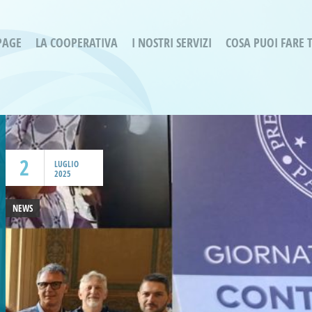
PAGE
LA COOPERATIVA
I NOSTRI SERVIZI
COSA PUOI FARE 
Servizi residenziali
Are
Bassa Intensità
Labo
Bessimo Due
erg
Servizio Fantasina:
Oltr
Regina di Cuori
2
Prog
LUGLIO
2025
Servizi di Inclusione Sociale
Prog
SMI Gli Acrobati – Lallio
NEWS
Housing Sociale