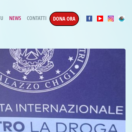
TU
NEWS
CONTATTI
DONA ORA
a Esecuzione Penale
ratori per attività
oterapica
e la Terapia
etti in corso
etti conclusi