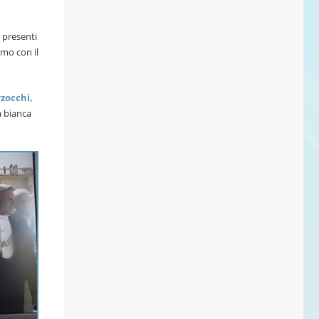
i presenti
amo con il
rzocchi,
a bianca