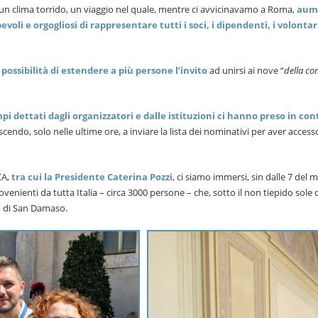
in un clima torrido, un viaggio nel quale, mentre ci avvicinavamo a Roma,
aum
voli e orgogliosi di rappresentare tutti i soci, i dipendenti, i volontari
ossibilità di estendere a più persone l’invito
ad unirsi ai nove “
della c
pi dettati dagli organizzatori e dalle istituzioni ci hanno preso in co
uscendo, solo nelle ultime ore, a inviare la lista dei nominativi per aver access
CA,
tra cui la Presidente Caterina Pozzi
, ci siamo immersi, sin dalle 7 del 
rovenienti da tutta Italia – circa 3000 persone – che, sotto il non tiepido sole
no di San Damaso.