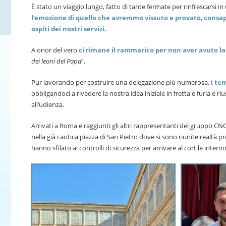
È stato un viaggio lungo, fatto di tante fermate per rinfrescarsi 
l’emozione di quello che avremmo vissuto e provato
,
consape
ospiti dei nostri servizi.
A onor del vero
ci rimane il rammarico per non aver avuto la p
dei leoni del Papa
”.
Pur lavorando per costruire una delegazione più numerosa,
i tem
obbligandoci a rivedere la nostra idea iniziale in fretta e furia e ri
all’udienza.
Arrivati a Roma e raggiunti gli altri rappresentanti del gruppo CN
nella già caotica piazza di San Pietro dove si sono riunite realtà p
hanno sfilato ai controlli di sicurezza per arrivare al cortile inter