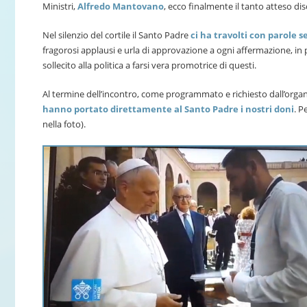
Ministri,
Alfredo Mantovano
, ecco finalmente il tanto atteso di
Nel silenzio del cortile il Santo Padre
ci ha travolti con parole s
fragorosi applausi e urla di approvazione a ogni affermazione, in p
sollecito alla politica a farsi vera promotrice di questi.
Al termine dell’incontro, come programmato e richiesto dall’orga
hanno portato direttamente al Santo Padre i nostri doni
. P
nella foto).