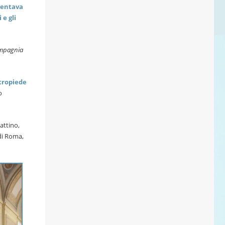
entava
 e gli
ompagnia
ntropiede
o
mattino,
 di Roma,