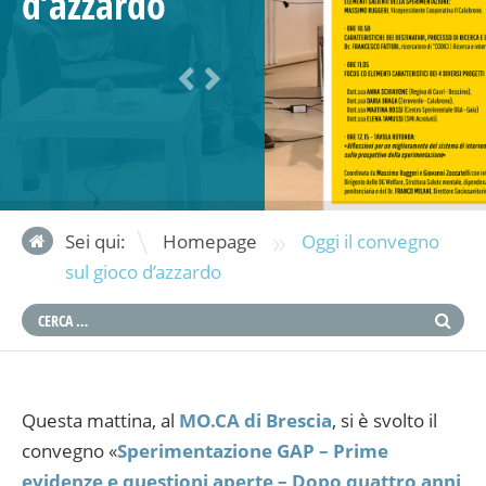
d’azzardo
»
Sei qui:
Homepage
Oggi il convegno
sul gioco d’azzardo
Questa mattina, al
MO.CA di Brescia
, si è svolto il
convegno «
Sperimentazione GAP – Prime
evidenze e questioni aperte – Dopo quattro anni