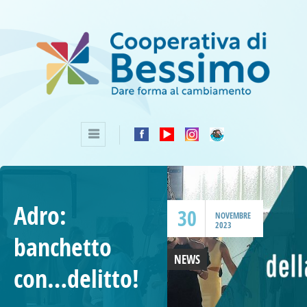
Adro:
30
NOVEMBRE
2023
banchetto
NEWS
con…delitto!