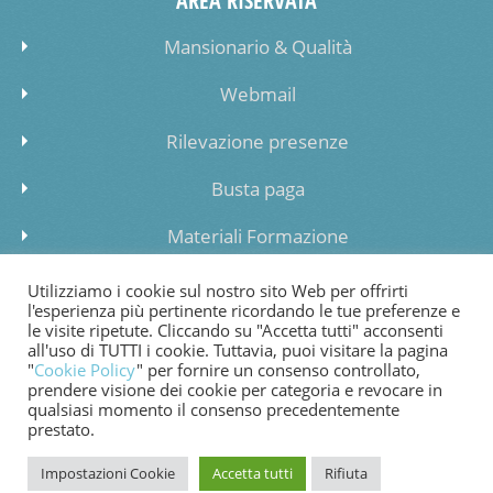
AREA RISERVATA
Mansionario & Qualità
Webmail
Rilevazione presenze
Busta paga
Materiali Formazione
Inserimento dati lista di attesa
Utilizziamo i cookie sul nostro sito Web per offrirti
l'esperienza più pertinente ricordando le tue preferenze e
le visite ripetute. Cliccando su "Accetta tutti" acconsenti
all'uso di TUTTI i cookie. Tuttavia, puoi visitare la pagina
"
Cookie Policy
" per fornire un consenso controllato,
prendere visione dei cookie per categoria e revocare in
COOKIE POLICY
PRIVACY POLICY
WHISTLEBLOWING
qualsiasi momento il consenso precedentemente
prestato.
FATTURAZIONE ELETTRONICA
Impostazioni Cookie
Accetta tutti
Rifiuta
© 2024 Copyright Cooperativa di Bessimo