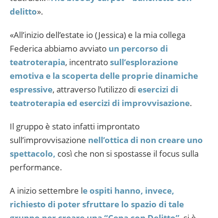
delitto
».
«All’inizio dell’estate io (Jessica) e la mia collega
Federica abbiamo avviato
un percorso di
teatroterapia
, incentrato
sull’esplorazione
emotiva e la scoperta delle proprie dinamiche
espressive
, attraverso l’utilizzo di
esercizi di
teatroterapia ed esercizi di improvvisazione
.
Il gruppo è stato infatti improntato
sull’improvvisazione
nell’ottica di non creare uno
spettacolo,
così che non si spostasse il focus sulla
performance.
A inizio settembre l
e ospiti hanno, invece,
richiesto di poter sfruttare lo spazio di tale
gruppo per creare una “Cena con Delitto”
, si è