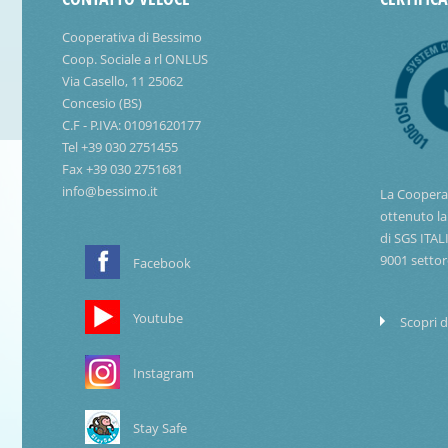
Cooperativa di Bessimo
Coop. Sociale a rl ONLUS
Via Casello, 11 25062
Concesio (BS)
C.F - P.IVA: 01091620177
Tel +39 030 2751455
Fax +39 030 2751681
info@bessimo.it
La Coopera
ottenuto la
di SGS ITAL
9001 settor
Facebook
Youtube
Scopri d
Instagram
Stay Safe