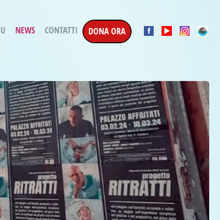
TU
NEWS
CONTATTI
DONA ORA
a Esecuzione Penale
ratori per attività
oterapica
e la Terapia
etti in corso
etti conclusi