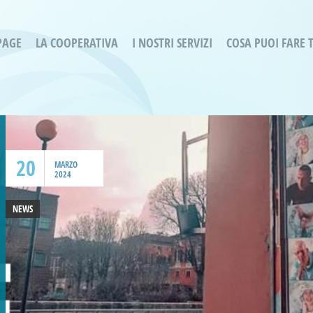
PAGE
LA COOPERATIVA
I NOSTRI SERVIZI
COSA PUOI FARE 
Servizi residenziali
Are
Bassa Intensità
Labo
Bessimo Due
erg
Servizio Fantasina:
Oltr
Regina di Cuori
20
Prog
MARZO
2024
Servizi di Inclusione Sociale
Prog
SMI Gli Acrobati – Lallio
NEWS
Housing Sociale