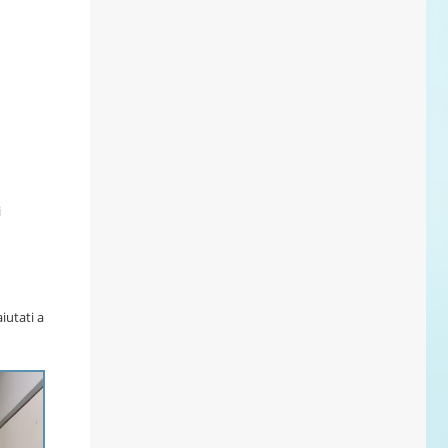
i
iutati a