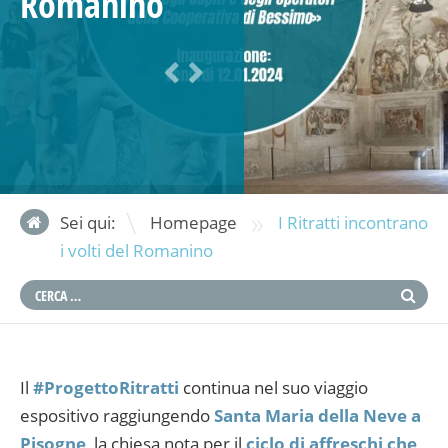
Romanino
»
Sei qui:
Homepage
I Ritratti incontrano
i volti del Romanino
Il
#ProgettoRitratti
continua nel suo viaggio
espositivo raggiungendo
Santa Maria della Neve a
Pisogne
, la chiesa nota per il
ciclo di affreschi che