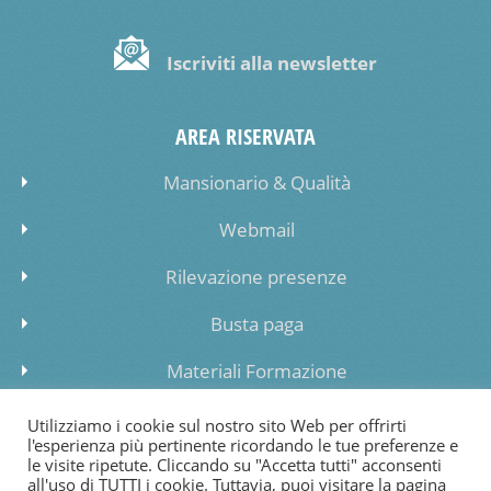
Iscriviti alla newsletter
AREA RISERVATA
Mansionario & Qualità
Webmail
Rilevazione presenze
Busta paga
Materiali Formazione
Inserimento dati lista di attesa
Utilizziamo i cookie sul nostro sito Web per offrirti
l'esperienza più pertinente ricordando le tue preferenze e
le visite ripetute. Cliccando su "Accetta tutti" acconsenti
all'uso di TUTTI i cookie. Tuttavia, puoi visitare la pagina