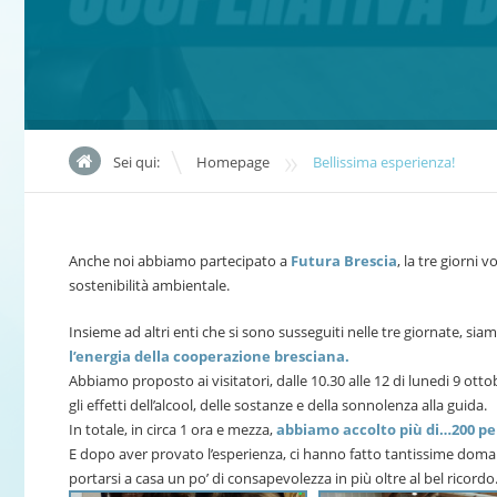
»
Sei qui:
Homepage
Bellissima esperienza!
Anche noi abbiamo partecipato a
Futura Brescia
, la tre giorni 
sostenibilità ambientale.
Insieme ad altri enti che si sono susseguiti nelle tre giornate, siam
l’energia della cooperazione bresciana.
Abbiamo proposto ai visitatori, dalle 10.30 alle 12 di lunedi 9 ottob
gli effetti dell’alcool, delle sostanze e della sonnolenza alla guida.
In totale, in circa 1 ora e mezza,
abbiamo accolto più di…200 pe
E dopo aver provato l’esperienza, ci hanno fatto tantissime domand
portarsi a casa un po’ di consapevolezza in più oltre al bel ricordo