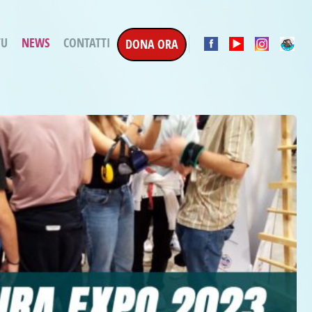
TU
NEWS
CONTATTI
DONA ORA
a Esecuzione Penale
ratori per attività
oterapica
e la Terapia
etti in corso
etti conclusi