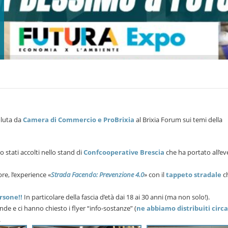
voluta da
Camera di Commercio e ProBrixia
al Brixia Forum sui temi della
o stati accolti nello stand di
Confcooperative Brescia
che ha portato all’e
re, l’experience «
Strada Facendo: Prevenzione 4.0
» con il
tappeto stradale
c
rsone!!
In particolare della fascia d’età dai 18 ai 30 anni (ma non solo!).
e e ci hanno chiesto i flyer “info-sostanze” (
ne abbiamo distribuiti circa
.