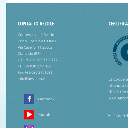
CONTATTO VELOCE
CERTIFIC
Cooperativa di Bessimo
Coop. Sociale a rl ONLUS
Via Casello, 11 25062
Concesio (BS)
C.F - P.IVA: 01091620177
Tel +39 030 2751455
Fax +39 030 2751681
info@bessimo.it
La Coopera
ottenuto la
di SGS ITAL
9001 settor
Facebook
Youtube
Scopri d