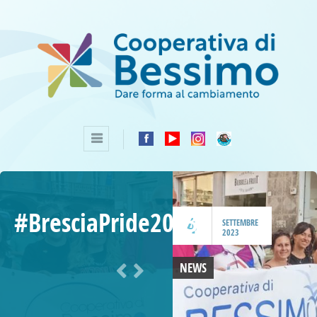
#BresciaPride2023
4
SETTEMBRE
2023
NEWS