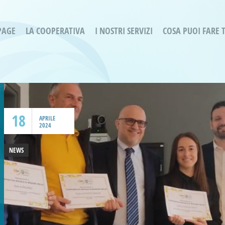
PAGE
LA COOPERATIVA
I NOSTRI SERVIZI
COSA PUOI FARE 
Servizi residenziali
Are
Bassa Intensità
Labo
Bessimo Due
erg
Servizio Fantasina:
Oltr
Regina di Cuori
18
Prog
APRILE
2024
Servizi di Inclusione Sociale
Prog
SMI Gli Acrobati – Lallio
NEWS
Housing Sociale