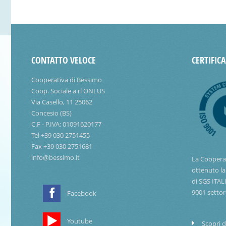
CONTATTO VELOCE
CERTIFIC
Cooperativa di Bessimo
Coop. Sociale a rl ONLUS
Via Casello, 11 25062
Concesio (BS)
C.F - P.IVA: 01091620177
Tel +39 030 2751455
Fax +39 030 2751681
info@bessimo.it
La Coopera
ottenuto la
di SGS ITAL
9001 settor
Facebook
Youtube
Scopri d