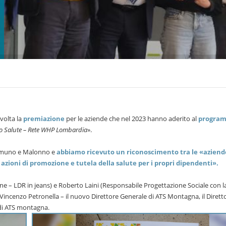
svolta la
premiazione
per le aziende che nel 2023 hanno aderito al
progra
o Salute – Rete WHP Lombardia
».
 Camuno e Malonno e
abbiamo ricevuto un riconoscimento tra le «aziend
ioni di promozione e tutela della salute per i propri dipendenti».
one – LDR in jeans) e Roberto Laini (Responsabile Progettazione Sociale con l
 Vincenzo Petronella – il nuovo Direttore Generale di ATS Montagna, il Dirett
 di ATS montagna.