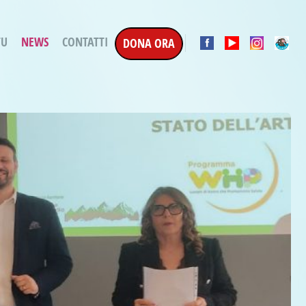
TU
NEWS
CONTATTI
DONA ORA
a Esecuzione Penale
ratori per attività
oterapica
e la Terapia
etti in corso
etti conclusi