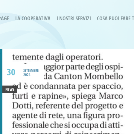
PAGE
LA COOPERATIVA
I NOSTRI SERVIZI
COSA PUOI FARE 
Servizi residenziali
Are
Bassa Intensità
Labo
Bessimo Due
erg
Servizio Fantasina:
Oltr
Regina di Cuori
30
Prog
SETTEMBRE
2024
Servizi di Inclusione Sociale
Prog
SMI Gli Acrobati – Lallio
NEWS
Housing Sociale