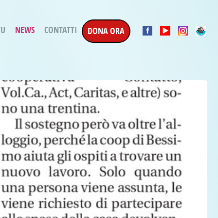
TU
NEWS
CONTATTI
DONA ORA
a Esecuzione Penale
ratori per attività
oterapica
e la Terapia
etti in corso
etti conclusi