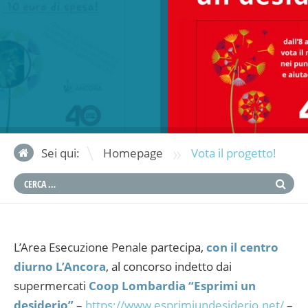
»
Sei qui:
Homepage
Vota il progetto!
L’Area Esecuzione Penale partecipa,
con il centro
diurno L’Ancora
, al concorso indetto dai
supermercati
Coop Lombardia
“Esprimi un
desiderio”
–
https://www.esprimiundesiderio.net/
–