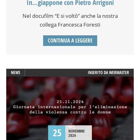
In…giappone con Pietro Arrigoni
Nel docufilm “E si voltò” anche la nostra
collega Francesca Foresti
CONTINUA A LEGGERE
NEWS
INSERITO DA
WEBMASTER
25
NOVEMBRE
2024