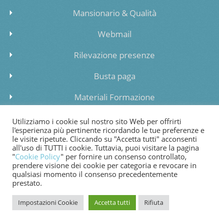
Mansionario & Qualità
Webmail
Rilevazione presenze
Busta paga
Materiali Formazione
Inserimento dati lista di attesa
Utilizziamo i cookie sul nostro sito Web per offrirti
l'esperienza più pertinente ricordando le tue preferenze e
le visite ripetute. Cliccando su "Accetta tutti" acconsenti
all'uso di TUTTI i cookie. Tuttavia, puoi visitare la pagina
"
Cookie Policy
" per fornire un consenso controllato,
prendere visione dei cookie per categoria e revocare in
COOKIE POLICY
PRIVACY POLICY
WHISTLEBLOWING
qualsiasi momento il consenso precedentemente
prestato.
FATTURAZIONE ELETTRONICA
Impostazioni Cookie
Accetta tutti
Rifiuta
© 2024 Copyright Cooperativa di Bessimo