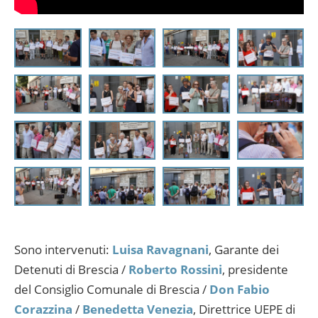
Sono intervenuti:
Luisa Ravagnani
, Garante dei
Detenuti di Brescia /
Roberto Rossini
, presidente
del Consiglio Comunale di Brescia /
Don Fabio
Corazzina
/
Benedetta Venezia
, Direttrice UEPE di