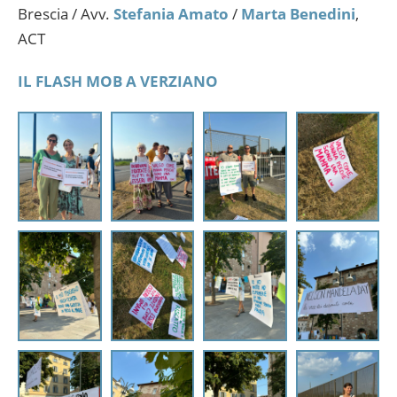
Brescia / Avv.
Stefania Amato
/
Marta Benedini
,
ACT
IL FLASH MOB A VERZIANO