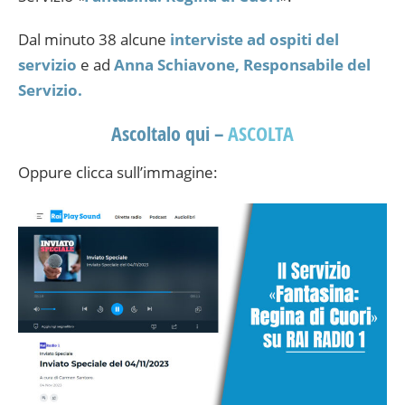
Dal minuto 38 alcune
interviste ad ospiti del
servizio
e ad
Anna Schiavone, Responsabile del
Servizio.
Ascoltalo qui –
ASCOLTA
Oppure clicca sull’immagine: