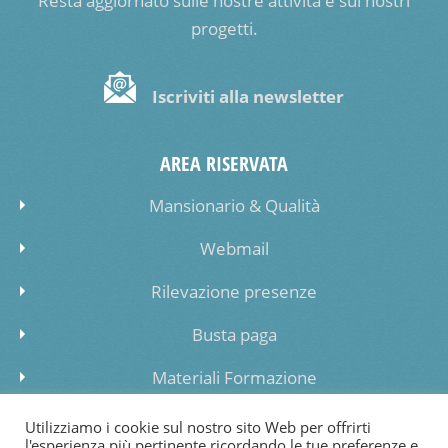
Resta aggiornato sulle nostre attività e sui nostri
progetti.
Iscriviti alla newsletter
AREA RISERVATA
Mansionario & Qualità
Webmail
Rilevazione presenze
Busta paga
Materiali Formazione
Inserimento dati lista di attesa
Utilizziamo i cookie sul nostro sito Web per offrirti
l'esperienza più pertinente ricordando le tue preferenze e