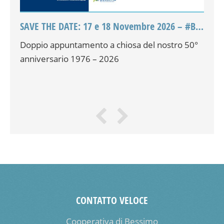
SAVE THE DATE: 17 e 18 Novembre 2026 – #Bessimo50
Al 
tti
Doppio appuntamento a chiosa del nostro 50°
La 
anniversario 1976 – 2026
rip
CONTATTO VELOCE
Cooperativa di Bessimo