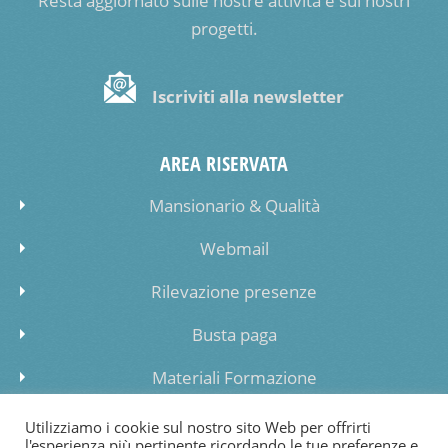
Resta aggiornato sulle nostre attività e sui nostri
progetti.
Iscriviti alla newsletter
AREA RISERVATA
Mansionario & Qualità
Webmail
Rilevazione presenze
Busta paga
Materiali Formazione
Inserimento dati lista di attesa
Utilizziamo i cookie sul nostro sito Web per offrirti
l'esperienza più pertinente ricordando le tue preferenze e