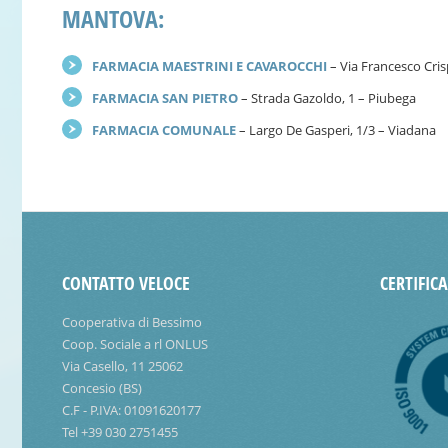
MANTOVA:
FARMACIA MAESTRINI E CAVAROCCHI
– Via Francesco Cris
FARMACIA SAN PIETRO
– Strada Gazoldo, 1 – Piubega
FARMACIA COMUNALE
– Largo De Gasperi, 1/3 – Viadana
CONTATTO VELOCE
CERTIFIC
Cooperativa di Bessimo
Coop. Sociale a rl ONLUS
Via Casello, 11 25062
Concesio (BS)
C.F - P.IVA: 01091620177
Tel +39 030 2751455