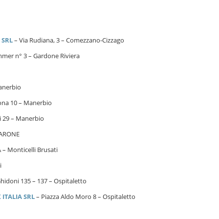
 SRL
– Via Rudiana, 3 – Comezzano-Cizzago
mmer n° 3 – Gardone Riviera
anerbio
ona 10 – Manerbio
i 29 – Manerbio
MARONE
A – Monticelli Brusati
i
hidoni 135 – 137 – Ospitaletto
ITALIA SRL
– Piazza Aldo Moro 8 – Ospitaletto