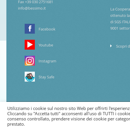
Fax +39 030 2751681
info@bessimo.it
La Coopera
ottenuto la
di SGS ITAL
9001 settor
Facebook
Youtube
Scopri d
Instagram
Stay Safe
Utilizziamo i cookie sul nostro sito Web per offrirti l'esperien
© 2024 Copyright Cooperativa di Bessimo
Cliccando su "Accetta tutti" acconsenti all'uso di TUTTI i cookie
consenso controllato, prendere visione dei cookie per categ
prestato.