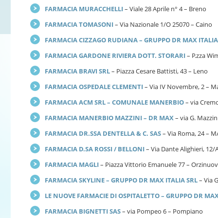
FARMACIA MURACCHELLI
– Viale 28 Aprile n° 4 – Breno
FARMACIA TOMASONI
– Via Nazionale 1/O 25070 – Caino
FARMACIA CIZZAGO RUDIANA – GRUPPO DR MAX ITALIA
FARMACIA GARDONE RIVIERA DOTT. STORARI
– P.zza Wi
FARMACIA BRAVI SRL
– Piazza Cesare Battisti, 43 – Leno
FARMACIA OSPEDALE CLEMENTI
– Via IV Novembre, 2 – M
FARMACIA ACM SRL – COMUNALE MANERBIO
– via Crem
FARMACIA MANERBIO MAZZINI – DR MAX
– via G. Mazzin
FARMACIA DR.SSA DENTELLA & C. SAS
– Via Roma, 24 – 
FARMACIA D.SA ROSSI / BELLONI
– Via Dante Alighieri, 12/
FARMACIA MAGLI
– Piazza Vittorio Emanuele 77 – Orzinuov
FARMACIA SKYLINE – GRUPPO DR MAX ITALIA SRL
– Via G
LE NUOVE FARMACIE DI OSPITALETTO – GRUPPO DR MAX 
FARMACIA BIGNETTI SAS
– via Pompeo 6 – Pompiano