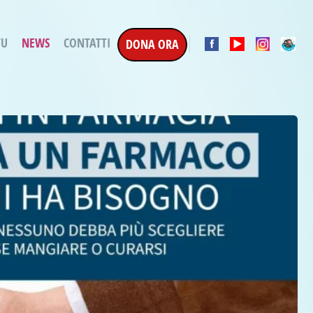
TU
NEWS
CONTATTI
DONA ORA
a Esecuzione Penale
ratori per attività
oterapica
e la Terapia
etti in corso
etti conclusi