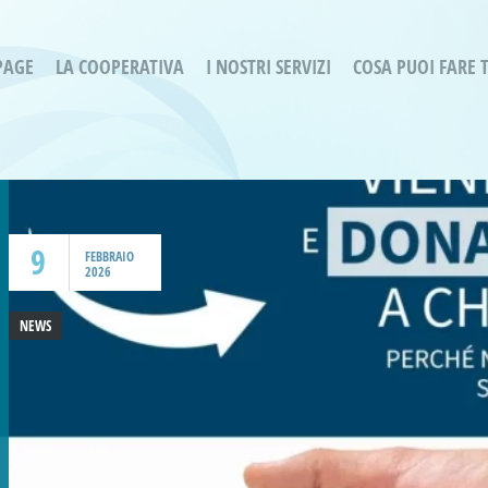
PAGE
LA COOPERATIVA
I NOSTRI SERVIZI
COSA PUOI FARE 
Servizi residenziali
Are
Bassa Intensità
Labo
Bessimo Due
erg
Servizio Fantasina:
Oltr
Regina di Cuori
9
Prog
FEBBRAIO
2026
Servizi di Inclusione Sociale
Prog
SMI Gli Acrobati – Lallio
NEWS
Housing Sociale