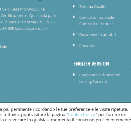
Sistema Qualità
tiva di Bessimo ONLUS ha
 Certificazione di Qualità da parte
Contratto nazionale
IA, in base alla norma UNI EN ISO
Contratti territoriali
e EA 38F (assistenza sociale).
Documenti scaricabili
Press Kit
i più
ENGLISH VERSION
Cooperativa di Bessimo
Linking Forward
za più pertinente ricordando le tue preferenze e le visite ripetute.
COOKIE POLICY
. Tuttavia, puoi visitare la pagina "
Cookie Policy
" per fornire un
oria e revocare in qualsiasi momento il consenso precedentemente