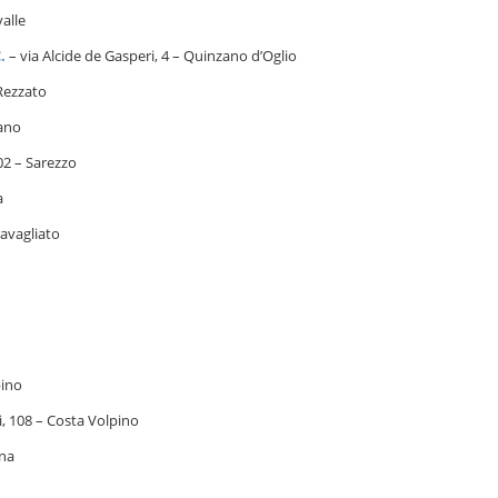
alle
C.
– via Alcide de Gasperi, 4 – Quinzano d’Oglio
 Rezzato
iano
02 – Sarezzo
a
ravagliato
pino
i, 108 – Costa Volpino
ana