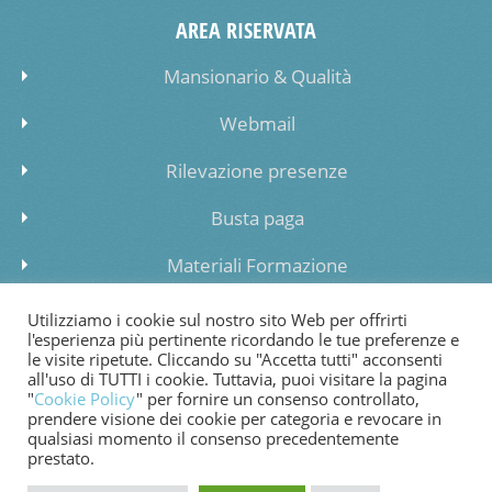
AREA RISERVATA
Mansionario & Qualità
Webmail
Rilevazione presenze
Busta paga
Materiali Formazione
Inserimento dati lista di attesa
Utilizziamo i cookie sul nostro sito Web per offrirti
l'esperienza più pertinente ricordando le tue preferenze e
le visite ripetute. Cliccando su "Accetta tutti" acconsenti
all'uso di TUTTI i cookie. Tuttavia, puoi visitare la pagina
"
Cookie Policy
" per fornire un consenso controllato,
prendere visione dei cookie per categoria e revocare in
COOKIE POLICY
PRIVACY POLICY
WHISTLEBLOWING
qualsiasi momento il consenso precedentemente
prestato.
FATTURAZIONE ELETTRONICA