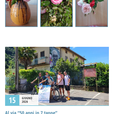
15
GIUGNO
2026
Al via “50 anni in 7 tappe”