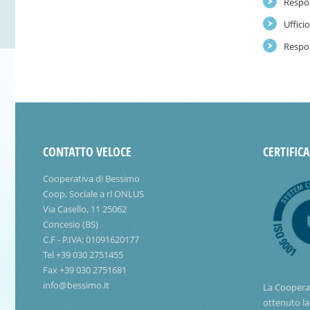
Respon
Uffici
Respon
CONTATTO VELOCE
CERTIFIC
Cooperativa di Bessimo
Coop. Sociale a rl ONLUS
Via Casello, 11 25062
Concesio (BS)
C.F - P.IVA: 01091620177
Tel +39 030 2751455
Fax +39 030 2751681
info@bessimo.it
La Coopera
ottenuto la