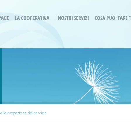
PAGE
LA COOPERATIVA
I NOSTRI SERVIZI
COSA PUOI FARE 
Servizi residenziali
Are
Bassa Intensità
Labo
Bessimo Due
erg
Servizio Fantasina:
Oltr
Regina di Cuori
Prog
Servizi di Inclusione Sociale
Prog
SMI Gli Acrobati – Lallio
Housing Sociale
ollo erogazione del servizio