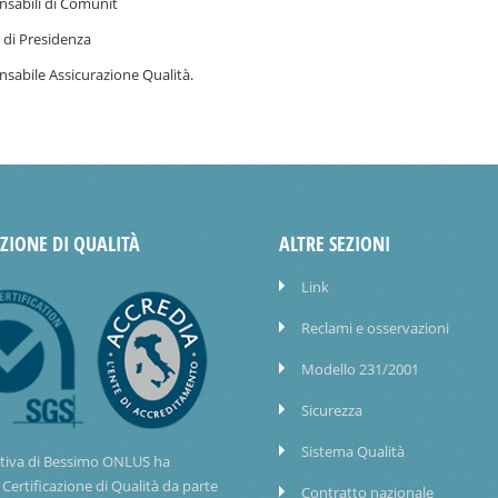
sabili di Comunit
o di Presidenza
sabile Assicurazione Qualità.
AZIONE DI QUALITÀ
ALTRE SEZIONI
Link
Reclami e osservazioni
Modello 231/2001
Sicurezza
Sistema Qualità
tiva di Bessimo ONLUS ha
 Certificazione di Qualità da parte
Contratto nazionale