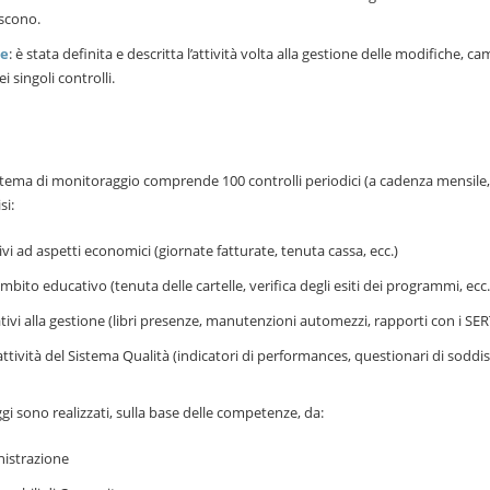
iscono.
ne
: è stata definita e descritta l’attività volta alla gestione delle modifiche, 
ei singoli controlli.
istema di monitoraggio comprende 100 controlli periodici (a cadenza mensile,
si:
tivi ad aspetti economici (giornate fatturate, tenuta cassa, ecc.)
ambito educativo (tenuta delle cartelle, verifica degli esiti dei programmi, ecc.
ativi alla gestione (libri presenze, manutenzioni automezzi, rapporti con i SERT
attività del Sistema Qualità (indicatori di performances, questionari di soddis
gi sono realizzati, sulla base delle competenze, da:
istrazione