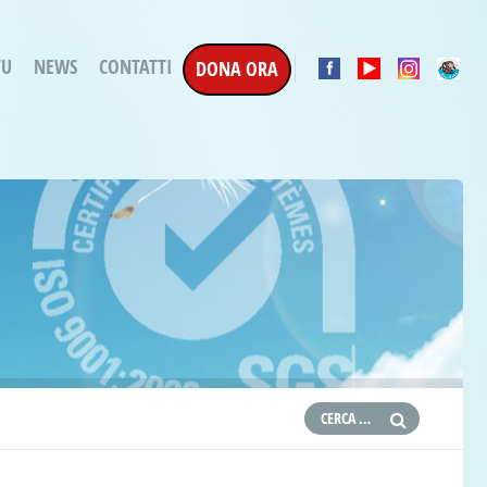
TU
NEWS
CONTATTI
DONA ORA
a Esecuzione Penale
ratori per attività
oterapica
e la Terapia
etti in corso
etti conclusi