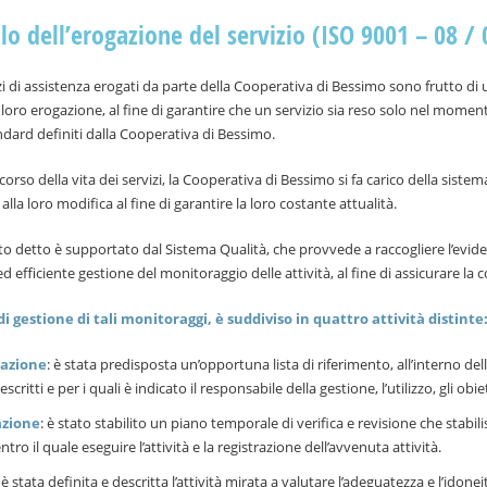
lo dell’erogazione del servizio (ISO 9001 – 08 / 
izi di assistenza erogati da parte della Cooperativa di Bessimo sono frutto di un
 loro erogazione, al fine di garantire che un servizio sia reso solo nel moment
tandard definiti dalla Cooperativa di Bessimo.
 corso della vita dei servizi, la Cooperativa di Bessimo si fa carico della sist
alla loro modifica al fine di garantire la loro costante attualità.
o detto è supportato dal Sistema Qualità, che provvede a raccogliere l’eviden
ed efficiente gestione del monitoraggio delle attività, al fine di assicurare la 
di gestione di tali monitoraggi, è suddiviso in quattro attività distinte
cazione
: è stata predisposta un’opportuna lista di riferimento, all’interno d
escritti e per i quali è indicato il responsabile della gestione, l’utilizzo, gli obiet
azione
: è stato stabilito un piano temporale di verifica e revisione che stabi
ntro il quale eseguire l’attività e la registrazione dell’avvenuta attività.
: è stata definita e descritta l’attività mirata a valutare l’adeguatezza e l’idon