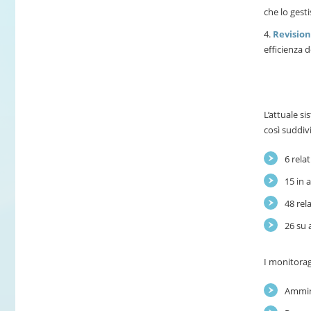
che lo gest
Revisio
efficienza d
L’attuale s
così suddivi
6 rela
15 in 
48 rel
26 su 
I monitorag
Ammin