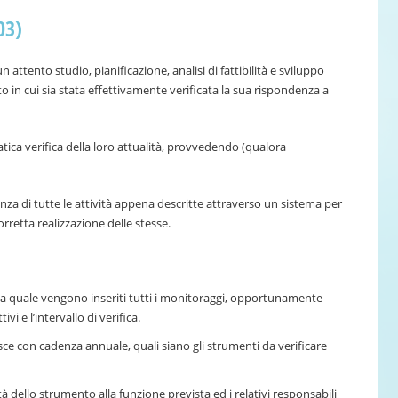
03)
 attento studio, pianificazione, analisi di fattibilità e sviluppo
o in cui sia stata effettivamente verificata la sua rispondenza a
ematica verifica della loro attualità, provvedendo (qualora
za di tutte le attività appena descritte attraverso un sistema per
corretta realizzazione delle stesse.
:
ella quale vengono inseriti tutti i monitoraggi, opportunamente
tivi e l’intervallo di verifica.
lisce con cadenza annuale, quali siano gli strumenti da verificare
eità dello strumento alla funzione prevista ed i relativi responsabili