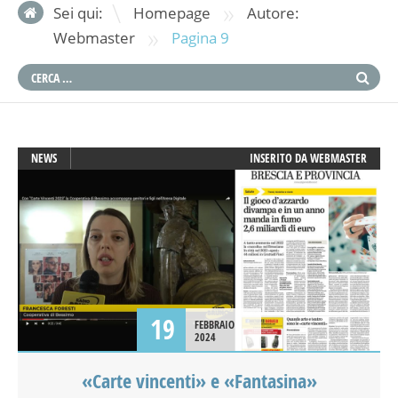
»
Sei qui:
Homepage
Autore:
»
Webmaster
Pagina 9
NEWS
INSERITO DA
WEBMASTER
19
FEBBRAIO
2024
«Carte vincenti» e «Fantasina»