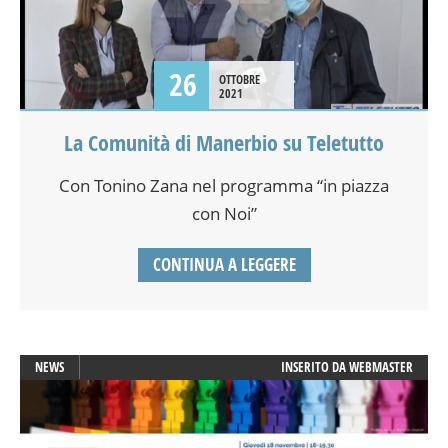
26
OTTOBRE
2021
La Comunità di Manerbio su Teletutto
Con Tonino Zana nel programma “in piazza
con Noi”
CONTINUA A LEGGERE
NEWS
INSERITO DA
WEBMASTER