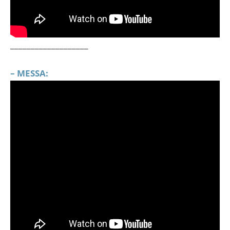
___________________
– MESSA: