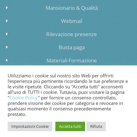
Mansionario & Qualità
Webmail
Rilevazione presenze
Busta paga
Materiali Formazione
Inserimento dati lista di attesa
Utilizziamo i cookie sul nostro sito Web per offrirti
l'esperienza più pertinente ricordando le tue preferenze e
le visite ripetute. Cliccando su "Accetta tutti" acconsenti
all'uso di TUTTI i cookie. Tuttavia, puoi visitare la pagina
"
Cookie Policy
" per fornire un consenso controllato,
prendere visione dei cookie per categoria e revocare in
COOKIE POLICY
PRIVACY POLICY
WHISTLEBLOWING
qualsiasi momento il consenso precedentemente
prestato.
FATTURAZIONE ELETTRONICA
Impostazioni Cookie
Accetta tutti
Rifiuta
© 2024 Copyright Cooperativa di Bessimo