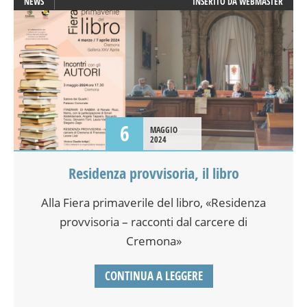
NEWS
INSERITO DA
WEBMASTER
6
MAGGIO
2024
Residenza provvisoria, il libro
Alla Fiera primaverile del libro, «Residenza
provvisoria – racconti dal carcere di
Cremona»
CONTINUA A LEGGERE