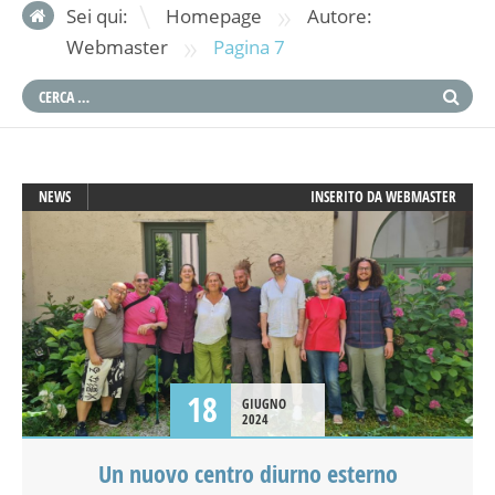
»
Sei qui:
Homepage
Autore:
»
Webmaster
Pagina 7
NEWS
INSERITO DA
WEBMASTER
18
GIUGNO
2024
Un nuovo centro diurno esterno