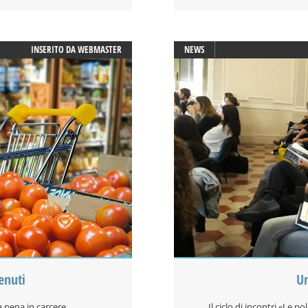
INSERITO DA
WEBMASTER
NEWS
enuti
Un
a pena in carcere
Il ciclo di incontri «Le p