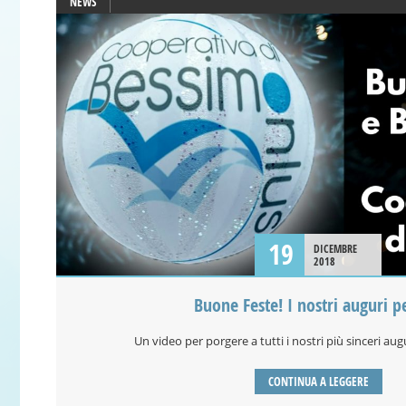
NEWS
19
DICEMBRE
2018
Buone Feste! I nostri auguri p
Un video per porgere a tutti i nostri più sinceri aug
CONTINUA A LEGGERE