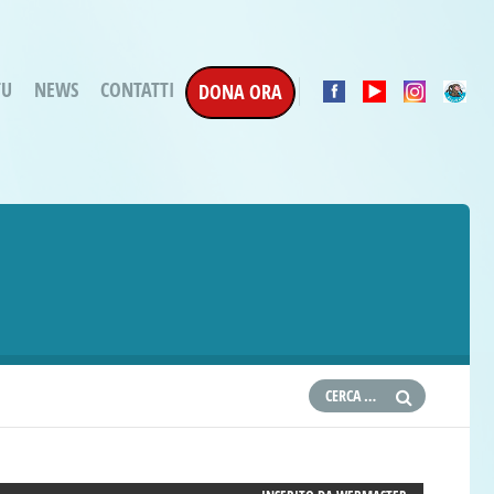
TU
NEWS
CONTATTI
DONA ORA
a Esecuzione Penale
ratori per attività
oterapica
e la Terapia
etti in corso
etti conclusi