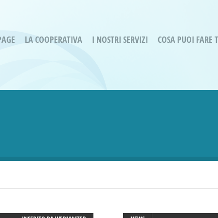
PAGE
LA COOPERATIVA
I NOSTRI SERVIZI
COSA PUOI FARE 
Servizi residenziali
Are
Bassa Intensità
Labo
Bessimo Due
erg
Servizio Fantasina:
Oltr
Regina di Cuori
Prog
Servizi di Inclusione Sociale
Prog
SMI Gli Acrobati – Lallio
Housing Sociale