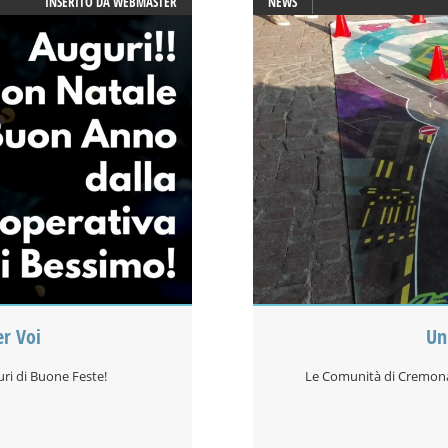
INSERITO DA
WEBMASTER
NEWS
er Voi
Un
uri di Buone Feste!
Le Comunità di Cremona