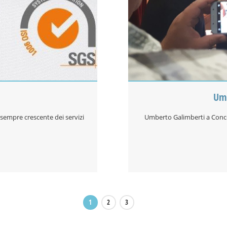
Umb
 sempre crescente dei servizi
Umberto Galimberti a Conces
1
2
3