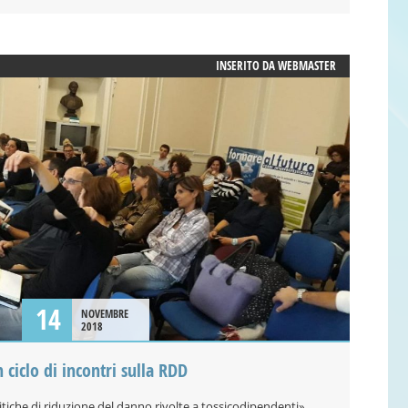
INSERITO DA
WEBMASTER
14
NOVEMBRE
2018
 ciclo di incontri sulla RDD
olitiche di riduzione del danno rivolte a tossicodipendenti»