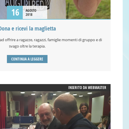
16
AGOSTO
2018
Dona e ricevi la maglietta
ad offrire a ragazze, ragazzi, famiglie momenti di gruppo e di
svago oltre la terapia.
CONTINUA A LEGGERE
INSERITO DA
WEBMASTER