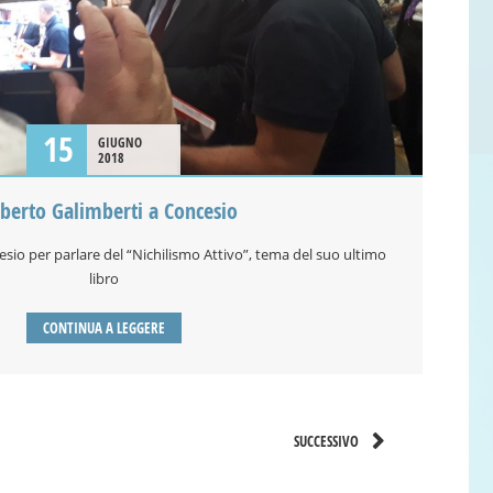
15
GIUGNO
2018
erto Galimberti a Concesio
io per parlare del “Nichilismo Attivo”, tema del suo ultimo
libro
CONTINUA A LEGGERE
SUCCESSIVO