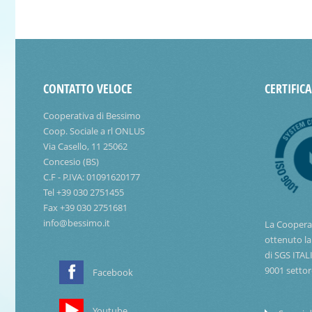
CONTATTO VELOCE
CERTIFIC
Cooperativa di Bessimo
Coop. Sociale a rl ONLUS
Via Casello, 11 25062
Concesio (BS)
C.F - P.IVA: 01091620177
Tel +39 030 2751455
Fax +39 030 2751681
info@bessimo.it
La Coopera
ottenuto la
di SGS ITAL
9001 settor
Facebook
Youtube