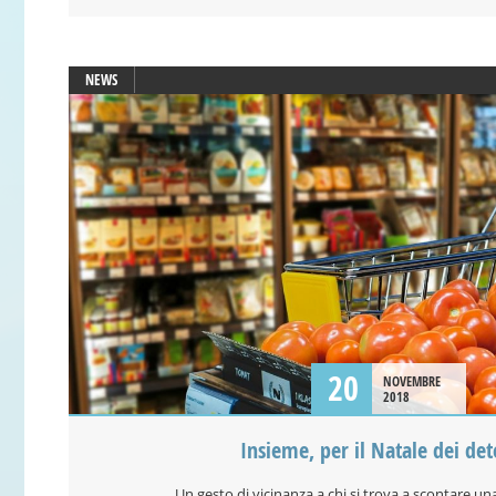
NEWS
20
NOVEMBRE
2018
Insieme, per il Natale dei det
Un gesto di vicinanza a chi si trova a scontare un