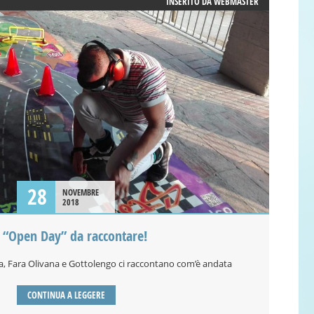
INSERITO DA
WEBMASTER
28
NOVEMBRE
2018
 “Open Day” da raccontare!
, Fara Olivana e Gottolengo ci raccontano com’è andata
CONTINUA A LEGGERE