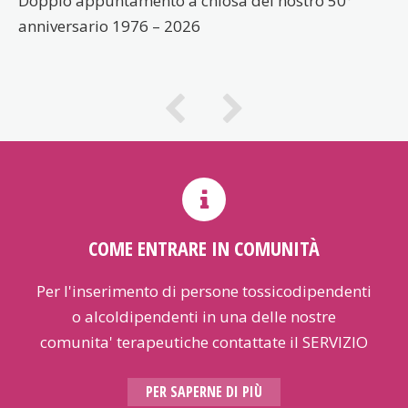
Doppio appuntamento a chiosa del nostro 50°
anniversario 1976 – 2026
COME ENTRARE IN COMUNITÀ
Per l'inserimento di persone tossicodipendenti
o alcoldipendenti in una delle nostre
comunita' terapeutiche contattate il SERVIZIO
ACCOGLIENZA, operativo dal lunedi' al
PER SAPERNE DI PIÙ
venerdi' in orario d'ufficio al numero