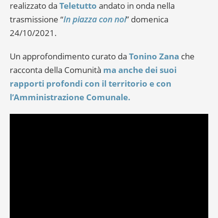
realizzato da
Teletutto
andato in onda nella
trasmissione “
In piazza con noi
” domenica
24/10/2021.
Un approfondimento curato da
Tonino Zana
che
racconta della Comunità
ma anche dei suoi
rapporti profondi con il territorio e con
l’Amministrazione Comunale.