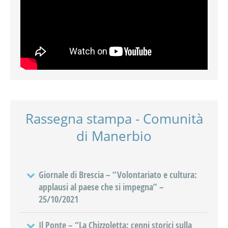
Rassegna stampa - Comunità
di Manerbio
Giornale di Brescia – “Volontariato e cultura:
applausi al paese che si impegna” –
25/10/2021
Il Ponte – “La Chizzoletta: cenni storici sulla