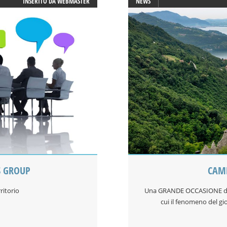
INSERITO DA
WEBMASTER
NEWS
S GROUP
CAMB
ritorio
Una GRANDE OCCASIONE di i
cui il fenomeno del gio