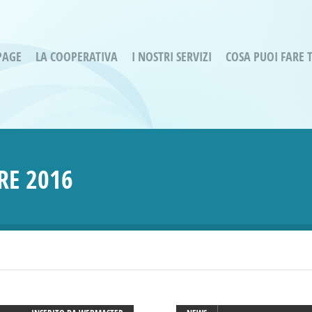
PAGE
LA COOPERATIVA
I NOSTRI SERVIZI
COSA PUOI FARE 
Servizi residenziali
Are
Bassa Intensità
Labo
Bessimo Due
erg
Servizio Fantasina:
Oltr
E 2016
Regina di Cuori
Prog
Servizi di Inclusione Sociale
Prog
SMI Gli Acrobati – Lallio
Housing Sociale