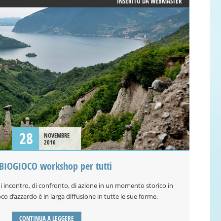
INSERITO DA
WEBMASTER
28
NOVEMBRE
2016
IOGIOCO workshop per tutti
ncontro, di confronto, di azione in un momento storico in
co d’azzardo è in larga diffusione in tutte le sue forme.
CONTINUA A LEGGERE