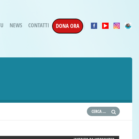
TU
NEWS
CONTATTI
DONA ORA
a Esecuzione Penale
ratori per attività
oterapica
e la Terapia
etti in corso
etti conclusi