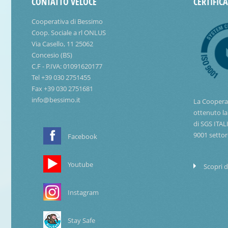
CONTATTO VELOCE
CERTIFIC
Cooperativa di Bessimo
Coop. Sociale a rl ONLUS
Via Casello, 11 25062
Concesio (BS)
C.F - P.IVA: 01091620177
Tel +39 030 2751455
Fax +39 030 2751681
info@bessimo.it
La Coopera
ottenuto la
di SGS ITAL
9001 settor
Facebook
Youtube
Scopri d
Instagram
Stay Safe