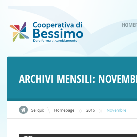
HOME
ARCHIVI MENSILI:
NOVEMBR
»
»
Sei qui:
Homepage
2016
Novembre