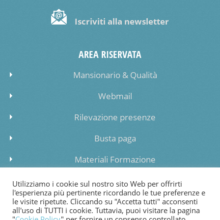
Iscriviti alla newsletter
AREA RISERVATA
Mansionario & Qualità
Webmail
Rilevazione presenze
Busta paga
Materiali Formazione
Inserimento dati lista di attesa
Utilizziamo i cookie sul nostro sito Web per offrirti
l'esperienza più pertinente ricordando le tue preferenze e
le visite ripetute. Cliccando su "Accetta tutti" acconsenti
all'uso di TUTTI i cookie. Tuttavia, puoi visitare la pagina
"
Cookie Policy
" per fornire un consenso controllato,