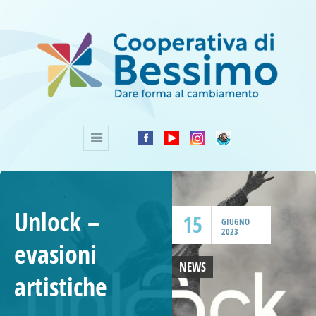
Unlock –
15
GIUGNO
2023
evasioni
NEWS
artistiche