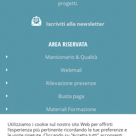
progetti.
Iscriviti alla newsletter
AREA RISERVATA
Mansionario & Qualità
Webmail
Rilevazione presenze
Busta paga
Materiali Formazione
Inserimento dati lista di attesa
Utilizziamo i cookie sul nostro sito Web per offrirti
l'esperienza più pertinente ricordando le tue preferenze e
le visite ripetute. Cliccando su "Accetta tutti" acconsenti