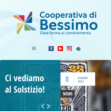
Ci vediamo
8
GIUGNO
2023
al Solstizio!
NEWS