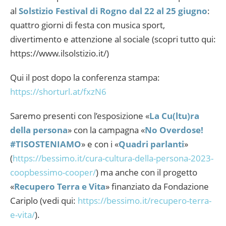
al
Solstizio Festival di Rogno dal 22 al 25 giugno
:
quattro giorni di festa con musica sport,
divertimento e attenzione al sociale (scopri tutto qui:
https://www.ilsolstizio.it/)
Qui il post dopo la conferenza stampa:
https://shorturl.at/fxzN6
Saremo presenti con l’esposizione «
La Cu(ltu)ra
della persona
» con la campagna «
No Overdose!
#TISOSTENIAMO
» e con i «
Quadri parlanti
»
(
https://bessimo.it/cura-cultura-della-persona-2023-
coopbessimo-cooper/
) ma anche con il progetto
«
Recupero Terra e Vita
» finanziato da Fondazione
Cariplo (vedi qui:
https://bessimo.it/recupero-terra-
e-vita/
).