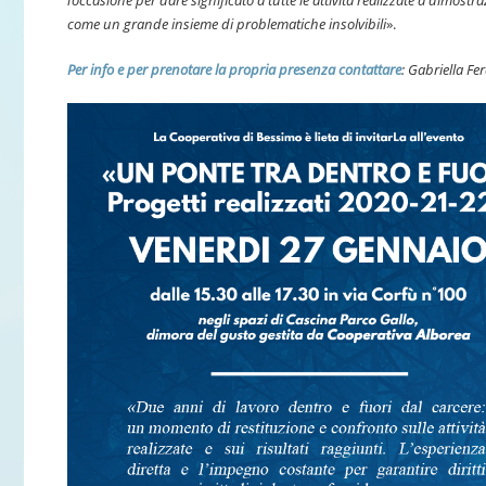
come un grande insieme di problematiche insolvibili
».
Per info e per prenotare la propria presenza contattare
: Gabriella F