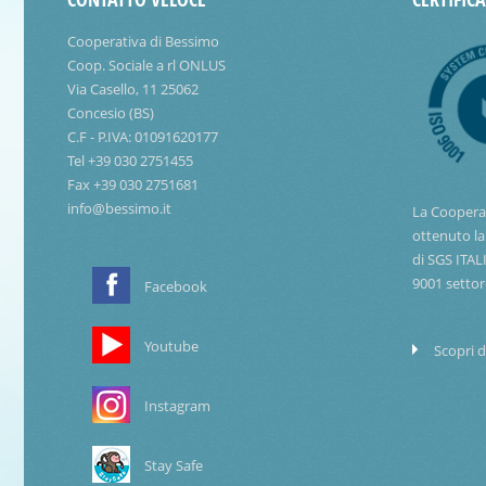
Cooperativa di Bessimo
Coop. Sociale a rl ONLUS
Via Casello, 11 25062
Concesio (BS)
C.F - P.IVA: 01091620177
Tel +39 030 2751455
Fax +39 030 2751681
info@bessimo.it
La Coopera
ottenuto la
di SGS ITAL
9001 settor
Facebook
Youtube
Scopri d
Instagram
Stay Safe