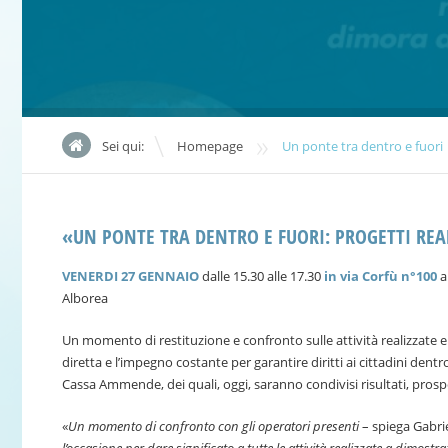
»
Sei qui:
Homepage
Un ponte tra dentro e fuori
«UN PONTE TRA DENTRO E FUORI: PROGETTI REALI
VENERDI 27 GENNAIO
dalle 15.30 alle 17.30
in via Corfù n°100
a
Alborea
Un momento di restituzione e confronto sulle attività realizzate e s
diretta e l’impegno costante per garantire diritti ai cittadini den
Cassa Ammende, dei quali, oggi, saranno condivisi risultati, prospet
«
Un momento di confronto con gli operatori presenti
– spiega Gabri
l’occasione per dare significato a tutte le attività realizzate a dimostr