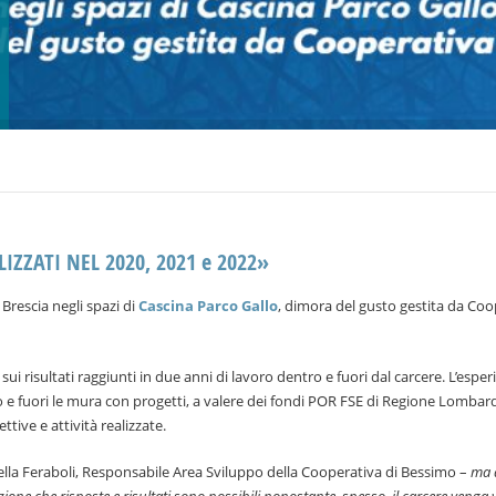
ZZATI NEL 2020, 2021 e 2022»
 Brescia negli spazi di
Cascina Parco Gallo
, dimora del gusto gestita da Coo
ui risultati raggiunti in due anni di lavoro dentro e fuori dal carcere. L’esper
tro e fuori le mura con progetti, a valere dei fondi POR FSE di Regione Lombar
tive e attività realizzate.
ella Feraboli, Responsabile Area Sviluppo della Cooperativa di Bessimo –
ma 
azione che risposte e risultati sono possibili nonostante, spesso, il carcere venga 