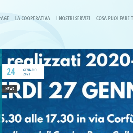
PAGE
LA COOPERATIVA
I NOSTRI SERVIZI
COSA PUOI FARE 
Servizi residenziali
Are
Bassa Intensità
Labo
Bessimo Due
erg
Servizio Fantasina:
Oltr
Regina di Cuori
24
Prog
GENNAIO
2023
Servizi di Inclusione Sociale
Prog
SMI Gli Acrobati – Lallio
NEWS
Housing Sociale