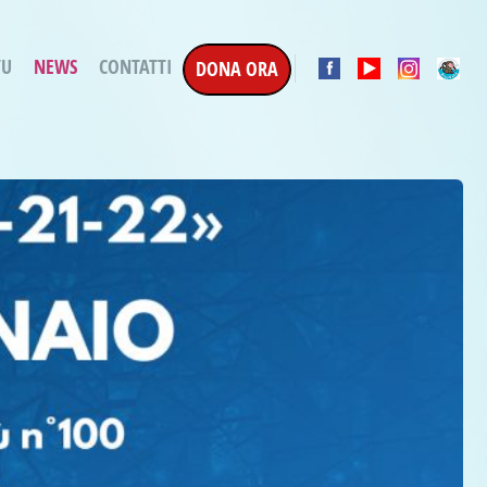
TU
NEWS
CONTATTI
DONA ORA
a Esecuzione Penale
ratori per attività
oterapica
e la Terapia
etti in corso
etti conclusi