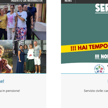
INSERITO DA
WEBMASTER
NEWS
ne!
va in pensione!
Servizio civile: 