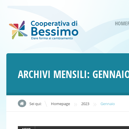
HOME
ARCHIVI MENSILI:
GENNAIO
»
»
Sei qui:
Homepage
2023
Gennaio