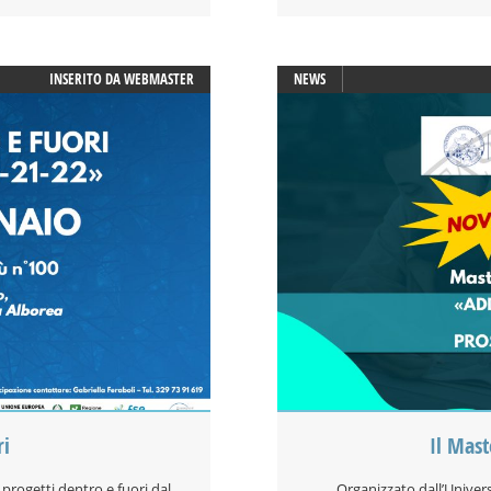
INSERITO DA
WEBMASTER
NEWS
ri
Il Mast
progetti dentro e fuori dal
Organizzato dall’Univers