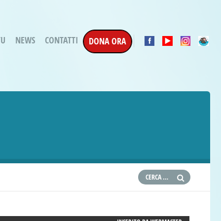
TU
NEWS
CONTATTI
DONA ORA
a Esecuzione Penale
ratori per attività
oterapica
e la Terapia
etti in corso
etti conclusi