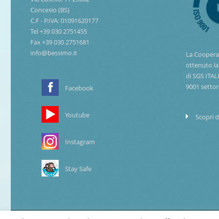
Concesio (BS)
C.F - P.IVA: 01091620177
Tel +39 030 2751455
Fax +39 030 2751681
info@bessimo.it
La Coopera
ottenuto la
di SGS ITAL
9001 settor
Facebook
Youtube
Scopri d
Instagram
Stay Safe