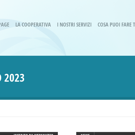
PAGE
LA COOPERATIVA
I NOSTRI SERVIZI
COSA PUOI FARE 
Servizi residenziali
Are
Bassa Intensità
Labo
Bessimo Due
erg
Servizio Fantasina:
Oltr
 2023
Regina di Cuori
Prog
Servizi di Inclusione Sociale
Prog
SMI Gli Acrobati – Lallio
Housing Sociale