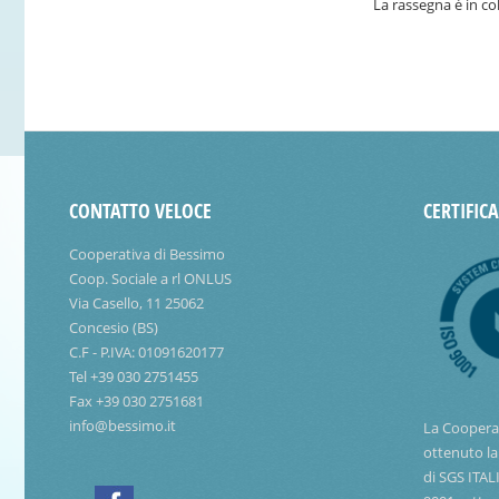
La rassegna è in c
CONTATTO VELOCE
CERTIFIC
Cooperativa di Bessimo
Coop. Sociale a rl ONLUS
Via Casello, 11 25062
Concesio (BS)
C.F - P.IVA: 01091620177
Tel +39 030 2751455
Fax +39 030 2751681
info@bessimo.it
La Coopera
ottenuto la
di SGS ITAL