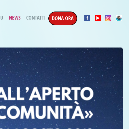
TU
NEWS
CONTATTI
DONA ORA
a Esecuzione Penale
ratori per attività
oterapica
e la Terapia
etti in corso
etti conclusi