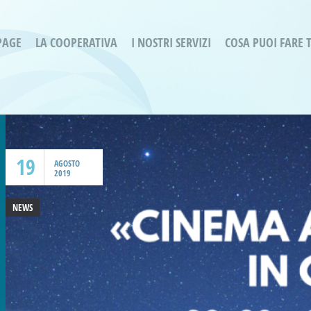
PAGE
LA COOPERATIVA
I NOSTRI SERVIZI
COSA PUOI FARE 
Servizi residenziali
Are
Bassa Intensità
Labo
Bessimo Due
erg
Servizio Fantasina:
Oltr
Regina di Cuori
19
Prog
AGOSTO
2019
Servizi di Inclusione Sociale
Prog
SMI Gli Acrobati – Lallio
NEWS
Housing Sociale