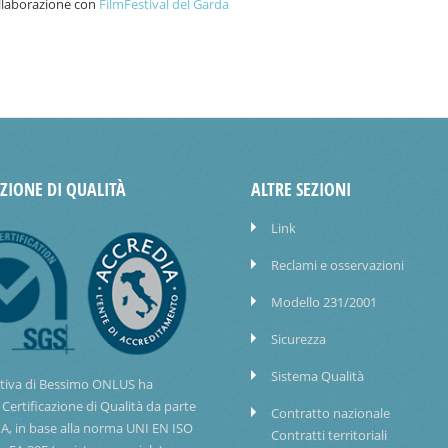
ollaborazione con
FilmFestival del Garda
AZIONE DI QUALITÀ
ALTRE SEZIONI
Link
Reclami e osservazioni
Modello 231/2001
Sicurezza
Sistema Qualità
tiva di Bessimo ONLUS ha
 Certificazione di Qualità da parte
Contratto nazionale
IA, in base alla norma UNI EN ISO
Contratti territoriali