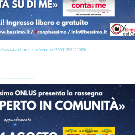
://www.facebook.com/events/935951393422089/
________________