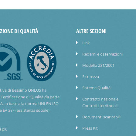
AZIONE DI QUALITÀ
ALTRE SEZIONI
Link
Reclami e osservazioni
Modello 231/2001
Sicurezza
Sistema Qualità
tiva di Bessimo ONLUS ha
 Certificazione di Qualità da parte
Contratto nazionale
IA, in base alla norma UNI EN ISO
Contratti territoriali
e EA 38F (assistenza sociale).
Documenti scaricabili
Press Kit
i più