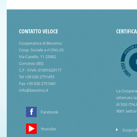
CONTATTO VELOCE
CERTIFIC
Cooperativa di Bessimo
Coop. Sociale a rl ONLUS
Via Casello, 11 25062
Concesio (BS)
C.F - P.IVA: 01091620177
Tel +39 030 2751455
Fax +39 030 2751681
info@bessimo.it
La Coopera
ottenuto la
di SGS ITAL
9001 settor
Facebook
Youtube
Scopri d