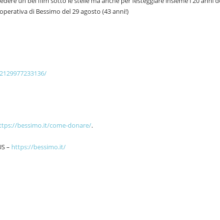
dere un bel film sotto le stelle ma anche per festeggiare insieme i 20 anni d
perativa di Bessimo del 29 agosto (43 anni!)
02129977233136/
ttps://bessimo.it/come-donare/
.
US –
https://bessimo.it/