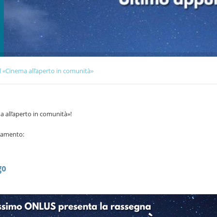
 «Cinema all’aperto in comunità»
a all’aperto in comunità»!
ntamento:
go