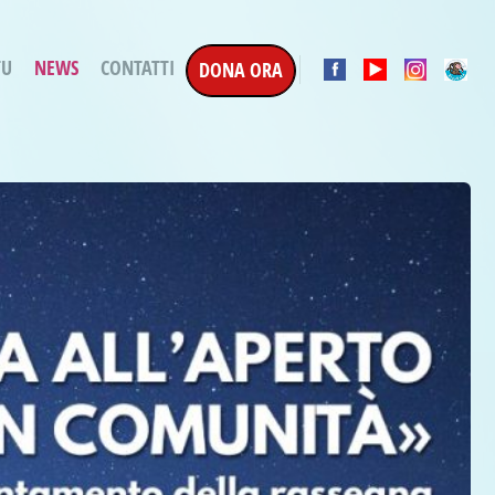
TU
NEWS
CONTATTI
DONA ORA
a Esecuzione Penale
ratori per attività
oterapica
e la Terapia
etti in corso
etti conclusi