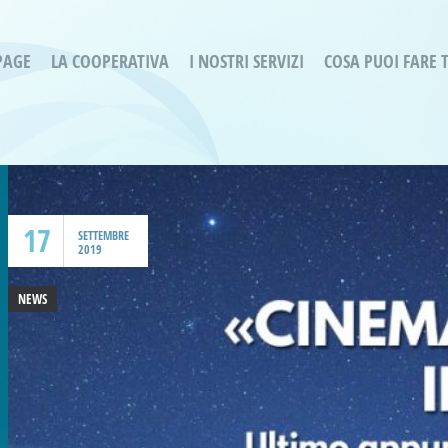
PAGE
LA COOPERATIVA
I NOSTRI SERVIZI
COSA PUOI FARE 
Servizi residenziali
Are
Bassa Intensità
Labo
Bessimo Due
erg
Servizio Fantasina:
Oltr
Regina di Cuori
17
Prog
SETTEMBRE
2019
Servizi di Inclusione Sociale
Prog
SMI Gli Acrobati – Lallio
NEWS
Housing Sociale