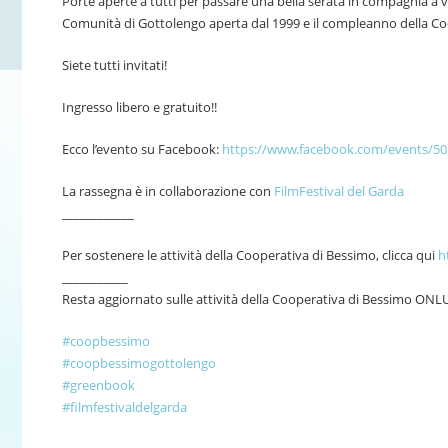
Porte aperte a tutti per passare una bella serata in compagnia a ve
Comunità di Gottolengo aperta dal 1999 e il compleanno della Coo
Siete tutti invitati!
Ingresso libero e gratuito!!
Ecco l’evento su Facebook:
https://www.facebook.com/events/5
La rassegna è in collaborazione con
FilmFestival del Garda
____________
Per sostenere le attività della Cooperativa di Bessimo, clicca qui
h
___________
Resta aggiornato sulle attività della Cooperativa di Bessimo ONL
#
coopbessimo
#
coopbessimogottolengo
#
greenbook
#
filmfestivaldelgarda