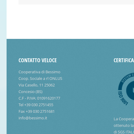
CONTATTO VELOCE
CERTIFIC
Cooperativa di Bessimo
Coop. Sociale a rl ONLUS
Via Casello, 11 25062
Concesio (BS)
C.F - P.IVA: 01091620177
Tel +39 030 2751455
Fax +39 030 2751681
info@bessimo.it
La Coopera
ottenuto la
di SGS ITAL