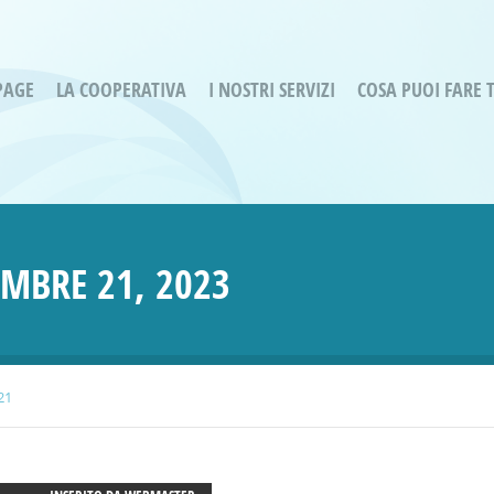
PAGE
LA COOPERATIVA
I NOSTRI SERVIZI
COSA PUOI FARE 
Servizi residenziali
Are
Bassa Intensità
Labo
Bessimo Due
erg
Servizio Fantasina:
Oltr
EMBRE 21, 2023
Regina di Cuori
Prog
Servizi di Inclusione Sociale
Prog
SMI Gli Acrobati – Lallio
Housing Sociale
21