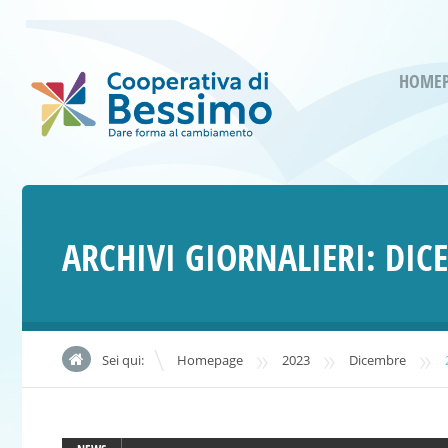
HOME
ARCHIVI GIORNALIERI:
DIC
»
»
»
Sei qui:
Homepage
2023
Dicembre