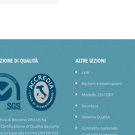
AZIONE DI QUALITÀ
ALTRE SEZIONI
Link
Reclami e osservazioni
Modello 231/2001
Sicurezza
Sistema Qualità
tiva di Bessimo ONLUS ha
 Certificazione di Qualità da parte
Contratto nazionale
IA, in base alla norma UNI EN ISO
Contratti territoriali