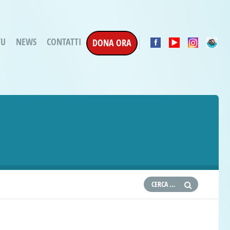
TU
NEWS
CONTATTI
DONA ORA
a Esecuzione Penale
ratori per attività
oterapica
e la Terapia
etti in corso
etti conclusi