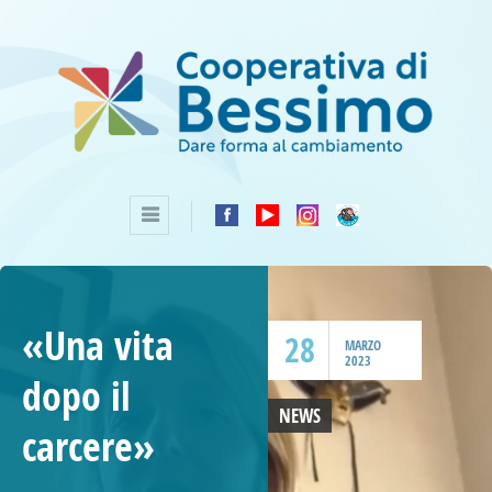
«Una vita
28
MARZO
2023
dopo il
NEWS
carcere»