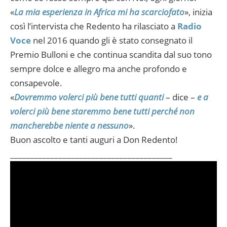
«
La mia esperienza in Africa mi ha scarciofato
», inizia
così l’intervista che Redento ha rilasciato a
Radio
Voce
nel 2016 quando gli è stato consegnato il
Premio Bulloni e che continua scandita dal suo tono
sempre dolce e allegro ma anche profondo e
consapevole.
«
Dovremmo volerci più bene tutti quanti
– dice –
e a
volerci più bene staremmo bene tutti perché non
mancherebbe niente a nessuno
».
Buon ascolto e tanti auguri a Don Redento!
________________________________________