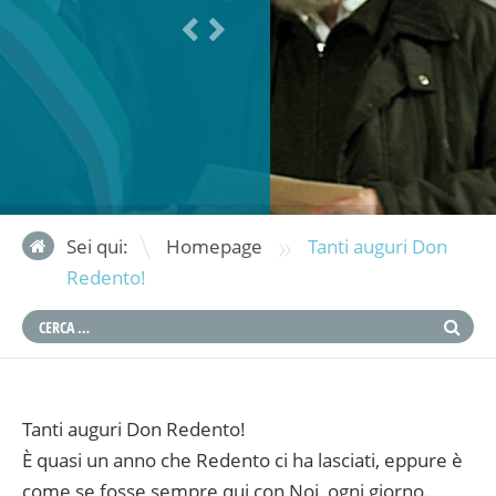
»
Sei qui:
Homepage
Tanti auguri Don
Redento!
Tanti auguri Don Redento!
È quasi un anno che Redento ci ha lasciati, eppure è
come se fosse sempre qui con Noi, ogni giorno.