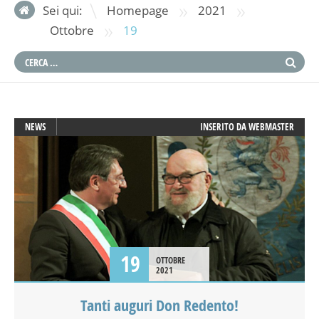
»
»
Sei qui:
Homepage
2021
»
Ottobre
19
NEWS
INSERITO DA
WEBMASTER
19
OTTOBRE
2021
Tanti auguri Don Redento!