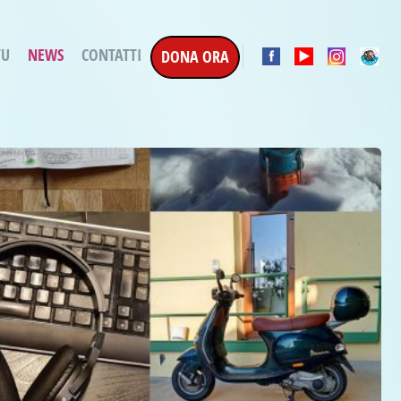
TU
NEWS
CONTATTI
DONA ORA
a Esecuzione Penale
ratori per attività
oterapica
e la Terapia
etti in corso
etti conclusi