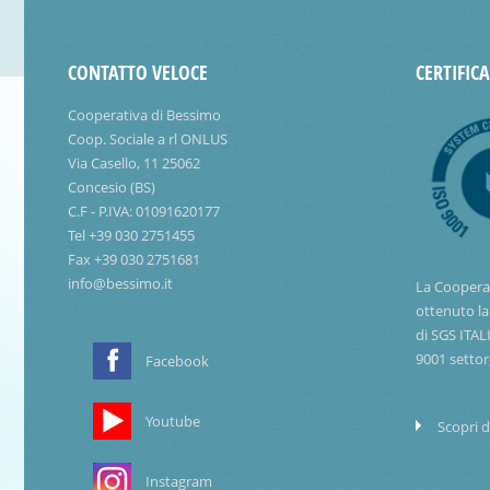
CONTATTO VELOCE
CERTIFIC
Cooperativa di Bessimo
Coop. Sociale a rl ONLUS
Via Casello, 11 25062
Concesio (BS)
C.F - P.IVA: 01091620177
Tel +39 030 2751455
Fax +39 030 2751681
info@bessimo.it
La Coopera
ottenuto la
di SGS ITAL
9001 settor
Facebook
Youtube
Scopri d
Instagram