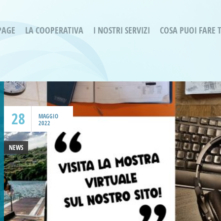
PAGE
LA COOPERATIVA
I NOSTRI SERVIZI
COSA PUOI FARE 
Servizi residenziali
Are
Bassa Intensità
Labo
Bessimo Due
erg
Servizio Fantasina:
Oltr
Regina di Cuori
28
Prog
MAGGIO
2022
Servizi di Inclusione Sociale
Prog
SMI Gli Acrobati – Lallio
NEWS
Housing Sociale