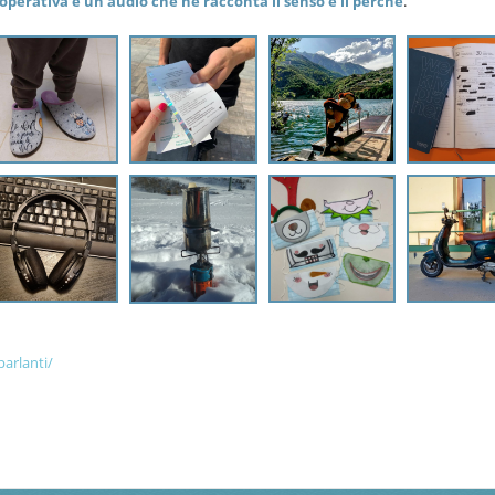
perativa e un audio che ne racconta il senso e il perché
.
parlanti/