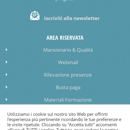
Iscriviti alla newsletter
AREA RISERVATA
Mansionario & Qualità
Webmail
Rilevazione presenze
Busta paga
Materiali Formazione
Inserimento dati lista di attesa
Utilizziamo i cookie sul nostro sito Web per offrirti
l'esperienza più pertinente ricordando le tue preferenze e
le visite ripetute. Cliccando su "Accetta tutti" acconsenti
all'uso di TUTTI i cookie. Tuttavia, puoi visitare la pagina