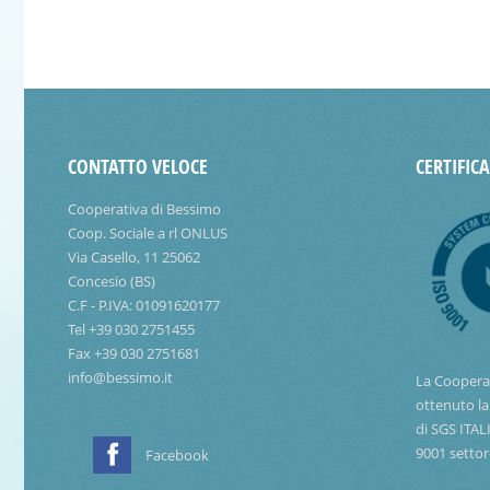
CONTATTO VELOCE
CERTIFIC
Cooperativa di Bessimo
Coop. Sociale a rl ONLUS
Via Casello, 11 25062
Concesio (BS)
C.F - P.IVA: 01091620177
Tel +39 030 2751455
Fax +39 030 2751681
info@bessimo.it
La Coopera
ottenuto la
di SGS ITAL
9001 settor
Facebook