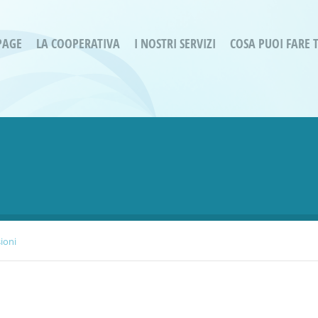
PAGE
LA COOPERATIVA
I NOSTRI SERVIZI
COSA PUOI FARE 
Servizi residenziali
Are
Bassa Intensità
Labo
Bessimo Due
erg
Servizio Fantasina:
Oltr
Regina di Cuori
Prog
Servizi di Inclusione Sociale
Prog
SMI Gli Acrobati – Lallio
Housing Sociale
sioni