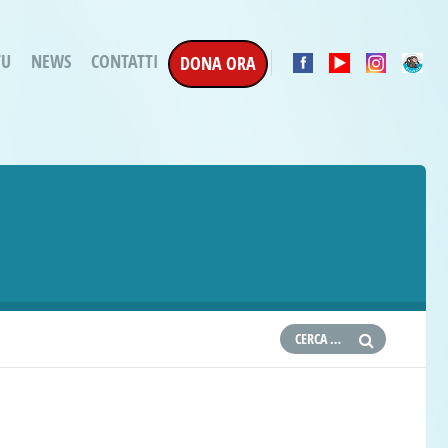
TU
NEWS
CONTATTI
DONA ORA
a Esecuzione Penale
ratori per attività
oterapica
e la Terapia
etti in corso
etti conclusi