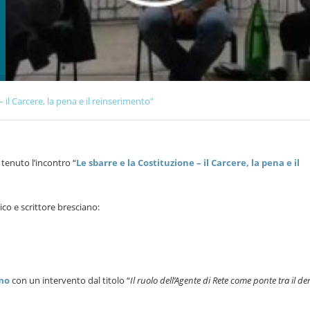
– il Carcere, la pena e il reinserimento”
 tenuto l’incontro “
Le sbarre e la Costituzione – il Carcere, la pena e il
rico e scrittore bresciano:
imo
con un intervento dal titolo “
Il ruolo dell’Agente di Rete come ponte tra il den