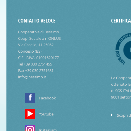
CONTATTO VELOCE
CERTIFIC
Cooperativa di Bessimo
Coop. Sociale a rl ONLUS
Via Casello, 11 25062
Concesio (BS)
C.F - P.IVA: 01091620177
Tel +39 030 2751455
Fax +39 030 2751681
info@bessimo.it
La Coopera
ottenuto la
di SGS ITAL
9001 settor
Facebook
Youtube
Scopri d
Instagram