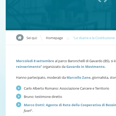
»
Sei qui:
Homepage
“Le sbarre e la Costituzione 
Mercoledi 8 settembre
al parco Baronchelli di Gavardo (BS), si è
reinserimento
” organizzato da
Gavardo in Movimento.
Hanno partecipato, moderati da
Marcello Zane
, giornalista, sto
Carlo Alberto Romano: Associazione Carcere e Territorio
Bruno: testimone diretto
Marco Dotti: Agente di Rete della Cooperativa di Bess
fuori
“.