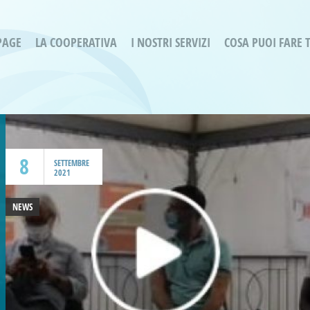
PAGE
LA COOPERATIVA
I NOSTRI SERVIZI
COSA PUOI FARE 
Servizi residenziali
Are
Bassa Intensità
Labo
Bessimo Due
erg
Servizio Fantasina:
Oltr
Regina di Cuori
8
Prog
SETTEMBRE
2021
Servizi di Inclusione Sociale
Prog
SMI Gli Acrobati – Lallio
NEWS
Housing Sociale