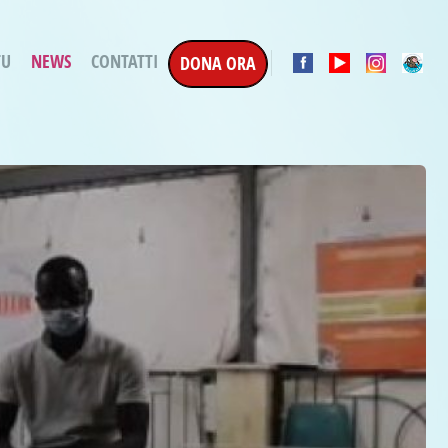
TU
NEWS
CONTATTI
DONA ORA
a Esecuzione Penale
ratori per attività
oterapica
e la Terapia
etti in corso
etti conclusi